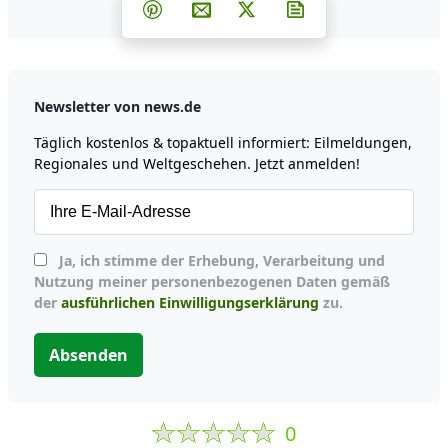
Teilen auf Facebook
Teilen auf Whatsapp
Teilen auf Telegram
Teilen auf Pinterest
Per E-Mail teilen
Post auf X
Newsletter abonni
Newsletter von news.de
Täglich kostenlos & topaktuell informiert: Eilmeldungen,
Regionales und Weltgeschehen. Jetzt anmelden!
Ja, ich stimme der Erhebung, Verarbeitung und
Nutzung meiner personenbezogenen Daten gemäß
der
ausführlichen Einwilligungserklärung
zu.
Absenden
0