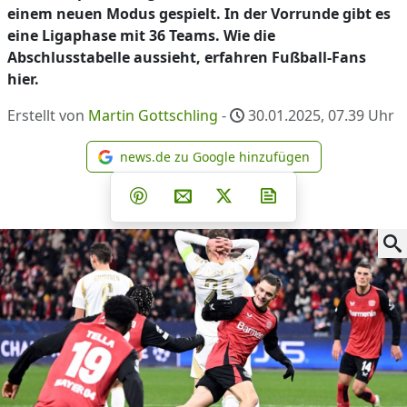
einem neuen Modus gespielt. In der Vorrunde gibt es
eine Ligaphase mit 36 Teams. Wie die
Abschlusstabelle aussieht, erfahren Fußball-Fans
hier.
Erstellt von
Martin Gottschling
-
30.01.2025, 07.39
Uhr
news.de zu Google hinzufügen
news.de zu Google hinzufüg
Teilen auf Facebook
Teilen auf Whatsapp
Teilen auf Telegram
Teilen auf Pinterest
Per E-Mail teilen
Post auf X
Newsletter abonni