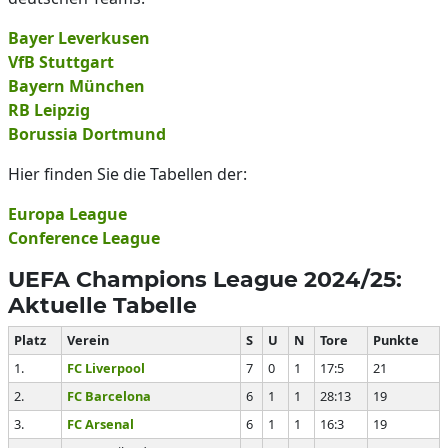
Bayer Leverkusen
VfB Stuttgart
Bayern München
RB Leipzig
Borussia Dortmund
Hier finden Sie die Tabellen der:
Europa League
Conference League
UEFA Champions League 2024/25:
Aktuelle Tabelle
Platz
Verein
S
U
N
Tore
Punkte
1.
FC Liverpool
7
0
1
17:5
21
2.
FC Barcelona
6
1
1
28:13
19
3.
FC Arsenal
6
1
1
16:3
19