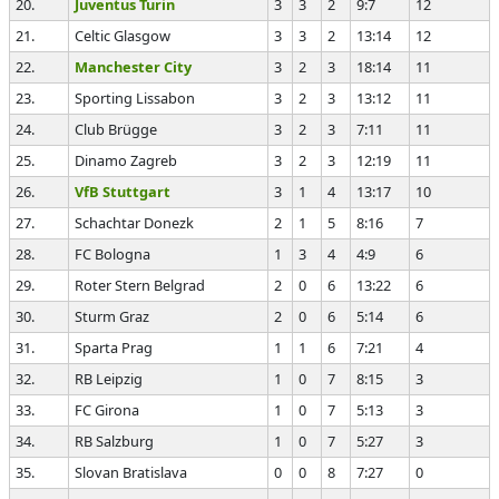
20.
Juventus Turin
3
3
2
9:7
12
21.
Celtic Glasgow
3
3
2
13:14
12
22.
Manchester City
3
2
3
18:14
11
23.
Sporting Lissabon
3
2
3
13:12
11
24.
Club Brügge
3
2
3
7:11
11
25.
Dinamo Zagreb
3
2
3
12:19
11
26.
VfB Stuttgart
3
1
4
13:17
10
27.
Schachtar Donezk
2
1
5
8:16
7
28.
FC Bologna
1
3
4
4:9
6
29.
Roter Stern Belgrad
2
0
6
13:22
6
30.
Sturm Graz
2
0
6
5:14
6
31.
Sparta Prag
1
1
6
7:21
4
32.
RB Leipzig
1
0
7
8:15
3
33.
FC Girona
1
0
7
5:13
3
34.
RB Salzburg
1
0
7
5:27
3
35.
Slovan Bratislava
0
0
8
7:27
0