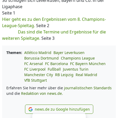
So schlugen sich Leverkusen, Bayern und Co. in der
Ligaphase
Seite 1
Hier geht es zu den Ergebnissen vom 8. Champions-
League-Spieltag.
Seite 2
Das sind die Termine und Ergebnisse für die
weiteren Spieltage.
Seite 3
Themen:
Atlético Madrid
Bayer Leverkusen
Borussia Dortmund
Champions League
FC Arsenal
FC Barcelona
FC Bayern München
FC Liverpool
Fußball
Juventus Turin
Manchester City
RB Leipzig
Real Madrid
VfB Stuttgart
Erfahren Sie hier mehr über die
journalistischen Standards
und die
Redaktion von news.de.
news.de zu Google hinzufügen
news.de zu Google hinzufüg