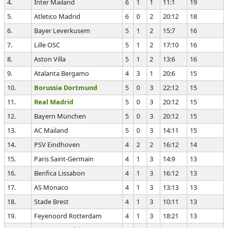
4.
Inter Mailand
6
1
1
11:1
19
5.
Atletico Madrid
6
0
2
20:12
18
6.
Bayer Leverkusem
5
1
2
15:7
16
7.
Lille OSC
5
1
2
17:10
16
8.
Aston Villa
5
1
2
13:6
16
9.
Atalanta Bergamo
4
3
1
20:6
15
10.
Borussia Dortmund
5
0
3
22:12
15
11.
Real Madrid
5
0
3
20:12
15
12.
Bayern München
5
0
3
20:12
15
13.
AC Mailand
5
0
3
14:11
15
14.
PSV Eindhoven
4
2
2
16:12
14
15.
Paris Saint-Germain
4
1
3
14:9
13
16.
Benfica Lissabon
4
1
3
16:12
13
17.
AS Monaco
4
1
3
13:13
13
18.
Stade Brest
4
1
3
10:11
13
19.
Feyenoord Rotterdam
4
1
3
18:21
13