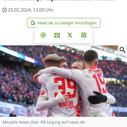
25.02.2024, 13.00
Uhr
news.de zu Google hinzufügen
news.de zu Google hinzufüg
Teilen auf Facebook
Teilen auf Whatsapp
Teilen auf Telegram
Teilen auf Pinterest
Per E-Mail teilen
Post auf X
Newsletter abonni
Aktuelle News über RB Leipzig auf news.de.