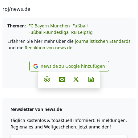
roj/news.de
Themen:
FC Bayern München
Fußball
Fußball-Bundesliga
RB Leipzig
Erfahren Sie hier mehr über die
journalistischen Standards
und die
Redaktion von news.de.
news.de zu Google hinzufügen
news.de zu Google hinzufüg
Teilen auf Facebook
Teilen auf Whatsapp
Teilen auf Telegram
Teilen auf Pinterest
Per E-Mail teilen
Post auf X
Newsletter abonni
Newsletter von news.de
Täglich kostenlos & topaktuell informiert: Eilmeldungen,
Regionales und Weltgeschehen. Jetzt anmelden!