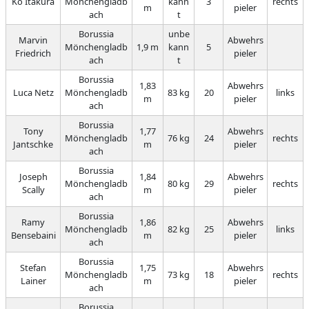
Ko Itakura
Mönchengladb
kann
3
rechts
m
pieler
ach
t
Borussia
unbe
Marvin
Abwehrs
Mönchengladb
1,9 m
kann
5
Friedrich
pieler
ach
t
Borussia
1,83
Abwehrs
Luca Netz
Mönchengladb
83 kg
20
links
m
pieler
ach
Borussia
Tony
1,77
Abwehrs
Mönchengladb
76 kg
24
rechts
Jantschke
m
pieler
ach
Borussia
Joseph
1,84
Abwehrs
Mönchengladb
80 kg
29
rechts
Scally
m
pieler
ach
Borussia
Ramy
1,86
Abwehrs
Mönchengladb
82 kg
25
links
Bensebaini
m
pieler
ach
Borussia
Stefan
1,75
Abwehrs
Mönchengladb
73 kg
18
rechts
Lainer
m
pieler
ach
Borussia