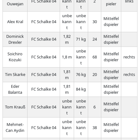
FC Schalke 04
kann
kann
2
links
Ouwejan
pieler
t
t
unbe
unbe
Mittelfel
Alex Kral
FC Schalke 04
kann
kann
30
dspieler
t
t
Dominick
1,82
Mittelfel
FC Schalke 04
71 kg
24
Drexler
m
dspieler
unbe
Soichiro
Mittelfel
FC Schalke 04
1,8 m
kann
68
rechts
Kozuki
dspieler
t
1,81
Mittelfel
Tim Skarke
FC Schalke 04
76 kg
20
rechts
m
dspieler
Eder
1,81
Mittelfel
FC Schalke 04
84 kg
Balanta
m
dspieler
unbe
unbe
Mittelfel
Tom Krauß
FC Schalke 04
kann
kann
6
dspieler
t
t
unbe
unbe
Mehmet-
Mittelfel
FC Schalke 04
kann
kann
38
Can Aydin
dspieler
t
t