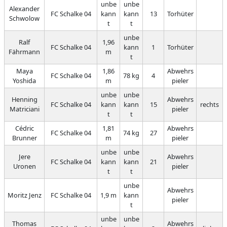
unbe
unbe
Alexander
FC Schalke 04
kann
kann
13
Torhüter
Schwolow
t
t
unbe
Ralf
1,96
FC Schalke 04
kann
1
Torhüter
Fährmann
m
t
Maya
1,86
Abwehrs
FC Schalke 04
78 kg
4
Yoshida
m
pieler
unbe
unbe
Henning
Abwehrs
FC Schalke 04
kann
kann
15
rechts
Matriciani
pieler
t
t
Cédric
1,81
Abwehrs
FC Schalke 04
74 kg
27
Brunner
m
pieler
unbe
unbe
Jere
Abwehrs
FC Schalke 04
kann
kann
21
Uronen
pieler
t
t
unbe
Abwehrs
Moritz Jenz
FC Schalke 04
1,9 m
kann
pieler
t
unbe
unbe
Thomas
Abwehrs