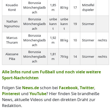
Borussia
Kouadio
1,85
Mittelfel
Mönchengladb
80 kg
17
Koné
m
dspieler
ach
Borussia
unbe
unbe
Nathan
Mönchengladb
kann
kann
19
Stürmer
Ngoumou
ach
t
t
Borussia
Marcus
1,92
Mönchengladb
88 kg
10
Stürmer
rechts
Thuram
m
ach
Borussia
Alassane
1,81
Mönchengladb
79 kg
14
Stürmer
rechts
Pléa
m
ach
Alle Infos rund um Fußball und noch viele weitere
Sport-Nachrichten
Folgen Sie
News.de
schon bei
Facebook
,
Twitter
,
Pinterest
und
YouTube
? Hier finden Sie brandheiße
News, aktuelle Videos und den direkten Draht zur
Redaktion.