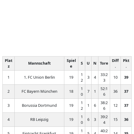
Plat
Spiel
Diff
Pkt
Mannschaft
S
U
N
Tore
z
e
.
.
1
33:2
1
1. FC Union Berlin
19
3
4
10
39
2
3
1
52:1
2
FC Bayern München
18
7
1
36
37
0
6
1
38:2
3
Borussia Dortmund
19
1
6
12
37
2
6
1
39:2
4
RB Leipzig
19
6
3
15
36
0
4
1
40:2
5
Eintracht Frankfurt
19
5
4
14
35