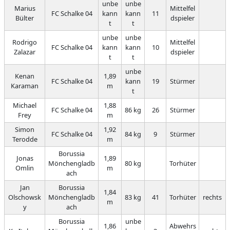
unbe
unbe
Marius
Mittelfel
FC Schalke 04
kann
kann
11
Bülter
dspieler
t
t
unbe
unbe
Rodrigo
Mittelfel
FC Schalke 04
kann
kann
10
Zalazar
dspieler
t
t
unbe
Kenan
1,89
FC Schalke 04
kann
19
Stürmer
Karaman
m
t
Michael
1,88
FC Schalke 04
86 kg
26
Stürmer
Frey
m
Simon
1,92
FC Schalke 04
84 kg
9
Stürmer
Terodde
m
Borussia
Jonas
1,89
Mönchengladb
80 kg
Torhüter
Omlin
m
ach
Jan
Borussia
1,84
Olschowsk
Mönchengladb
83 kg
41
Torhüter
rechts
m
y
ach
Borussia
unbe
1,86
Abwehrs