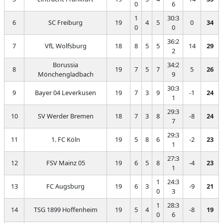
0
6
1
30:3
6
SC Freiburg
19
4
5
0
34
0
0
36:2
7
VfL Wolfsburg
18
8
5
5
14
29
2
Borussia
34:2
8
19
7
5
7
5
26
Mönchengladbach
9
30:3
9
Bayer 04 Leverkusen
19
7
3
9
-1
24
1
29:3
10
SV Werder Bremen
18
7
3
8
-8
24
7
29:3
11
1. FC Köln
19
5
8
6
-2
23
1
27:3
12
FSV Mainz 05
19
6
5
8
-4
23
1
1
24:3
13
FC Augsburg
19
6
3
-9
21
0
3
1
28:3
14
TSG 1899 Hoffenheim
19
5
4
-8
19
0
6