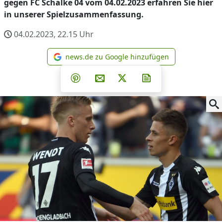
gegen FC Schalke 04 vom 04.02.2023 erfahren Sie hier
in unserer Spielzusammenfassung.
04.02.2023, 22.15
Uhr
news.de zu Google hinzufügen
news.de zu Google hinzufüg
Teilen auf Facebook
Teilen auf Whatsapp
Teilen auf Telegram
Teilen auf Pinterest
Per E-Mail teilen
Post auf X
Newsletter abonni