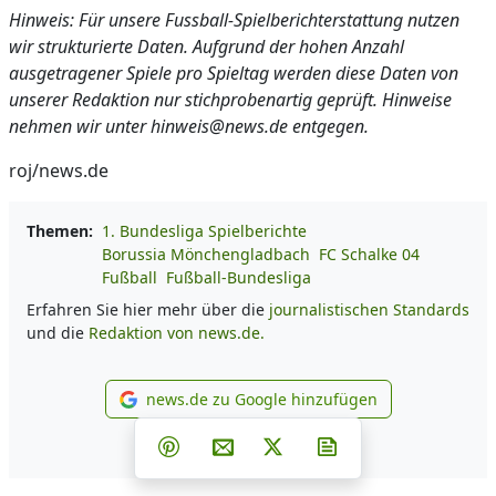
Hinweis: Für unsere Fussball-Spielberichterstattung nutzen
wir strukturierte Daten. Aufgrund der hohen Anzahl
ausgetragener Spiele pro Spieltag werden diese Daten von
unserer Redaktion nur stichprobenartig geprüft. Hinweise
nehmen wir unter hinweis@news.de entgegen.
roj/news.de
Themen:
1. Bundesliga Spielberichte
Borussia Mönchengladbach
FC Schalke 04
Fußball
Fußball-Bundesliga
Erfahren Sie hier mehr über die
journalistischen Standards
und die
Redaktion von news.de.
news.de zu Google hinzufügen
news.de zu Google hinzufüg
Teilen auf Facebook
Teilen auf Whatsapp
Teilen auf Telegram
Teilen auf Pinterest
Per E-Mail teilen
Post auf X
Newsletter abonni