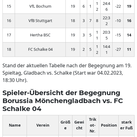
1
24:4
15
VfL Bochum
19
6
1
-22
19
2
6
22:3
16
VfB Stuttgart
18
3
7
8
-10
16
2
1
20:3
17
Hertha BSC
19
3
5
-15
14
1
5
1
14:4
18
FC Schalke 04
19
2
5
-27
11
2
1
Stand der aktuellen Tabelle nach der Begegnung am 19.
Spieltag, Gladbach vs. Schalke (Start war 04.02.2023,
18:30 Uhr).
Spieler-Übersicht der Begegnung
Borussia Mönchengladbach vs. FC
Schalke 04
Trik
Größ
Gewi
stark
Name
Verein
ot-
Position
e
cht
er Fuß
Nr.