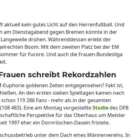
t aktuell kein gutes Licht auf den Herrenfußball. Und
rn am Dienstagabend gegen Bremen könnte in der
r Langeweile drohen. Währenddessen erlebt der
gelrechten Boom. Mit dem zweiten Platz bei der EM
ommer für Furore. Und auch die Frauen-Bundesliga
it.
 Frauen schreibt Rekordzahlen
-Euphorie goldenen Zeiten entgegensehen? Fakt ist,
chießen. An den ersten sieben Spieltagen kamen nach
schon 119 286 Fans - mehr als in der gesamten
(108 483). Eine am Montag vorgestellte
Studie
des DFB
tschaftliche Perspektive für das Oberhaus um Meister
gkeit 1997 eher ein Dornröschen-Dasein fristete.
Zuschussbetrieb unter dem Dach eines Männervereins. In