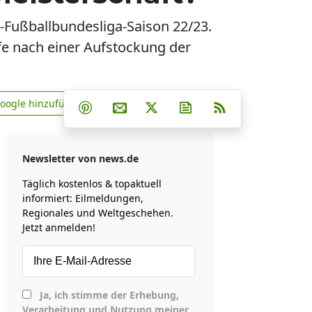
n-Fußballbundesliga-Saison 22/23.
e nach einer Aufstockung der
Teilen auf Facebook
Teilen auf Whatsapp
Teilen auf Telegram
Google hinzufügen
Teilen auf Pinterest
Per E-Mail teilen
Post auf X
Newsletter abonniere
RSS
news.de zu Google hinzufügen
Newsletter von news.de
Täglich kostenlos & topaktuell
informiert: Eilmeldungen,
Regionales und Weltgeschehen.
Jetzt anmelden!
Ja, ich stimme der Erhebung,
Verarbeitung und Nutzung meiner