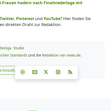
B-Frauen hadern nach Finalniederlage mit
Twitter
,
Pinterest
und
YouTube
? Hier finden Sie
en direkten Draht zur Redaktion.
desliga
Studie
ischen Standards
und die
Redaktion von news.de.
Teilen auf Facebook
Teilen auf Whatsapp
Teilen auf Telegram
e hinzufügen
Teilen auf Pinterest
Per E-Mail teilen
Post auf X
Newsletter abonnieren
RSS
s.de zu Google hinzufügen