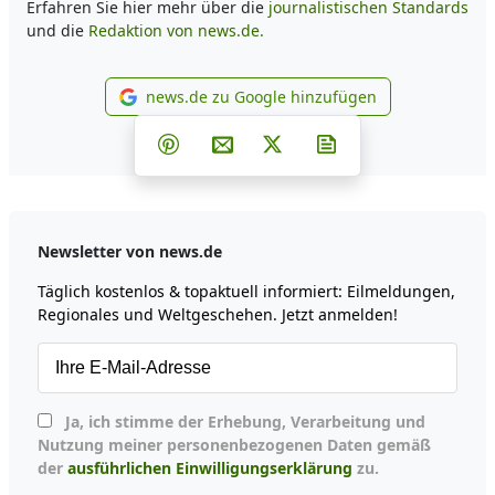
Erfahren Sie hier mehr über die
journalistischen Standards
und die
Redaktion von news.de.
news.de zu Google hinzufügen
news.de zu Google hinzufüg
Teilen auf Facebook
Teilen auf Whatsapp
Teilen auf Telegram
Teilen auf Pinterest
Per E-Mail teilen
Post auf X
Newsletter abonni
Newsletter von news.de
Täglich kostenlos & topaktuell informiert: Eilmeldungen,
Regionales und Weltgeschehen. Jetzt anmelden!
Ja, ich stimme der Erhebung, Verarbeitung und
Nutzung meiner personenbezogenen Daten gemäß
der
ausführlichen Einwilligungserklärung
zu.