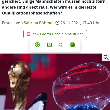
gesichert. Einige Mannschaften müssen noch zittern,
andere sind direkt raus. Wer wird es in die letzte
Qualifikationsphase schaffen?
Erstellt von
Sabrina Böhme
-
26.11.2021, 17.40
Uhr
news.de zu Google hinzufügen
news.de zu Google hinzufüg
Teilen auf Facebook
Teilen auf Whatsapp
Teilen auf Telegram
Teilen auf Pinterest
Per E-Mail teilen
Post auf X
Newsletter abonni