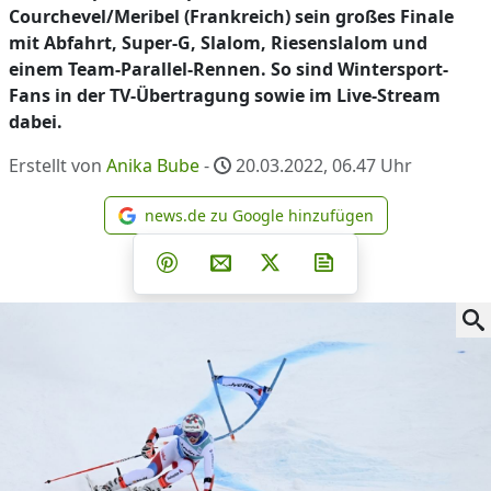
Courchevel/Meribel (Frankreich) sein großes Finale
mit Abfahrt, Super-G, Slalom, Riesenslalom und
einem Team-Parallel-Rennen. So sind Wintersport-
Fans in der TV-Übertragung sowie im Live-Stream
dabei.
Erstellt von
Anika Bube
-
20.03.2022, 06.47
Uhr
news.de zu Google hinzufügen
news.de zu Google hinzufüg
Teilen auf Facebook
Teilen auf Whatsapp
Teilen auf Telegram
Teilen auf Pinterest
Per E-Mail teilen
Post auf X
Newsletter abonni