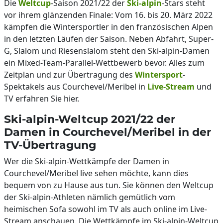
Die
Weltcup
-Saison 2021/22 der
Ski-alpin
-Stars steht
vor ihrem glänzenden Finale: Vom 16. bis 20. März 2022
kämpfen die Wintersportler in den französischen Alpen
in den letzten Läufen der Saison. Neben Abfahrt, Super-
G, Slalom und Riesenslalom steht den Ski-alpin-Damen
ein Mixed-Team-Parallel-Wettbewerb bevor. Alles zum
Zeitplan und zur Übertragung des
Wintersport
-
Spektakels aus Courchevel/Meribel in
Live-Stream
und
TV erfahren Sie hier.
Ski-alpin-Weltcup 2021/22 der
Damen in Courchevel/Meribel in der
TV-Übertragung
Wer die Ski-alpin-Wettkämpfe der Damen in
Courchevel/Meribel live sehen möchte, kann dies
bequem von zu Hause aus tun. Sie können den Weltcup
der Ski-alpin-Athleten nämlich gemütlich vom
heimischen Sofa sowohl im TV als auch online im Live-
Stream anschauen. Die Wettkämpfe im Ski-alpin-Weltcup