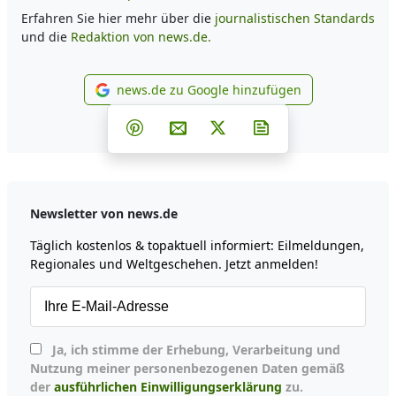
Erfahren Sie hier mehr über die
journalistischen Standards
und die
Redaktion von news.de.
news.de zu Google hinzufügen
news.de zu Google hinzufüg
Teilen auf Facebook
Teilen auf Whatsapp
Teilen auf Telegram
Teilen auf Pinterest
Per E-Mail teilen
Post auf X
Newsletter abonni
Newsletter von news.de
Täglich kostenlos & topaktuell informiert: Eilmeldungen,
Regionales und Weltgeschehen. Jetzt anmelden!
Ja, ich stimme der Erhebung, Verarbeitung und
Nutzung meiner personenbezogenen Daten gemäß
der
ausführlichen Einwilligungserklärung
zu.