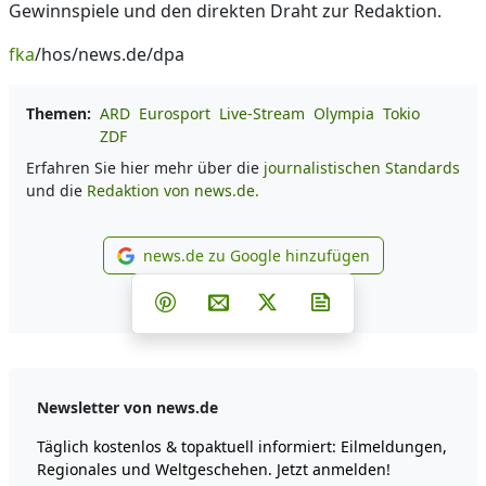
Gewinnspiele und den direkten Draht zur Redaktion.
fka
/hos/news.de/dpa
Themen:
ARD
Eurosport
Live-Stream
Olympia
Tokio
ZDF
Erfahren Sie hier mehr über die
journalistischen Standards
und die
Redaktion von news.de.
news.de zu Google hinzufügen
news.de zu Google hinzufüg
Teilen auf Facebook
Teilen auf Whatsapp
Teilen auf Telegram
Teilen auf Pinterest
Per E-Mail teilen
Post auf X
Newsletter abonni
Newsletter von news.de
Täglich kostenlos & topaktuell informiert: Eilmeldungen,
Regionales und Weltgeschehen. Jetzt anmelden!