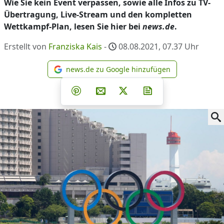
Wie Sie kein Event verpassen, sowie alle Infos zu TV-
Übertragung, Live-Stream und den kompletten
Wettkampf-Plan, lesen Sie hier bei
news.de
.
Erstellt von
Franziska Kais
-
08.08.2021, 07.37
Uhr
news.de zu Google hinzufügen
news.de zu Google hinzufüg
Teilen auf Facebook
Teilen auf Whatsapp
Teilen auf Telegram
Teilen auf Pinterest
Per E-Mail teilen
Post auf X
Newsletter abonni