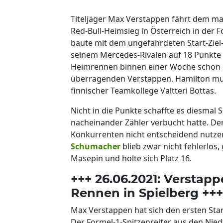
Titeljäger Max Verstappen fährt dem m
Red-Bull-Heimsieg in Österreich in de
baute mit dem ungefährdeten Start-Zie
seinem Mercedes-Rivalen auf 18 Punkte a
Heimrennen binnen einer Woche schon der
überragenden Verstappen. Hamilton mus
finnischer Teamkollege Valtteri Bottas.
Nicht in die Punkte schaffte es diesmal 
nacheinander Zähler verbucht hatte. Der
Konkurrenten nicht entscheidend nutzen 
Schumacher
blieb zwar nicht fehlerlos
Masepin und holte sich Platz 16.
+++ 26.06.2021: Verstapp
Rennen in Spielberg +++
Max Verstappen hat sich den ersten Star
Der Formel-1-Spitzenreiter aus den Nied