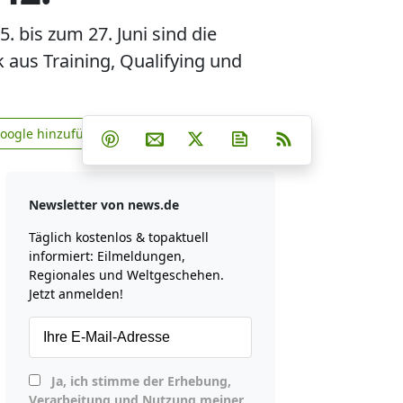
. bis zum 27. Juni sind die
 aus Training, Qualifying und
Teilen auf Facebook
Teilen auf Whatsapp
Teilen auf Telegram
Google hinzufügen
Teilen auf Pinterest
Per E-Mail teilen
Post auf X
Newsletter abonniere
RSS
news.de zu Google hinzufügen
Newsletter von news.de
Täglich kostenlos & topaktuell
informiert: Eilmeldungen,
Regionales und Weltgeschehen.
Jetzt anmelden!
Ja, ich stimme der Erhebung,
Verarbeitung und Nutzung meiner