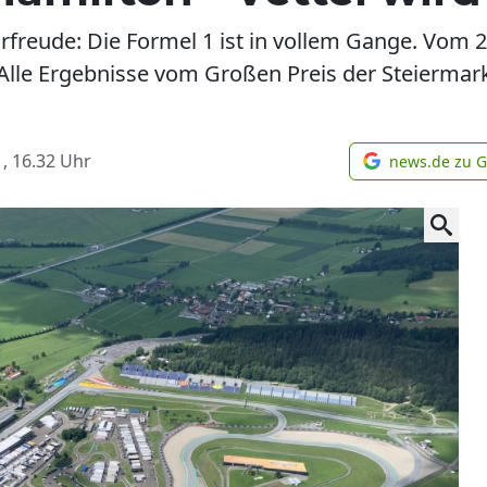
rfreude: Die Formel 1 ist in vollem Gange. Vom 25
 Alle Ergebnisse vom Großen Preis der Steiermark
, 16.32
Uhr
news.de zu 