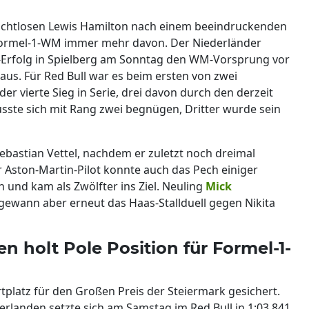
achtlosen Lewis Hamilton nach einem beeindruckenden
r Formel-1-WM immer mehr davon. Der Niederländer
l-Erfolg in Spielberg am Sonntag den WM-Vorsprung vor
us. Für Red Bull war es beim ersten von zwei
 vierte Sieg in Serie, drei davon durch den derzeit
ste sich mit Rang zwei begnügen, Dritter wurde sein
Sebastian Vettel, nachdem er zuletzt noch dreimal
 Aston-Martin-Pilot konnte auch das Pech einiger
und kam als Zwölfter ins Ziel. Neuling
Mick
, gewann aber erneut das Haas-Stallduell gegen Nikita
en holt Pole Position für Formel-1-
tplatz für den Großen Preis der Steiermark gesichert.
erlanden setzte sich am Samstag im Red Bull in 1:03,841