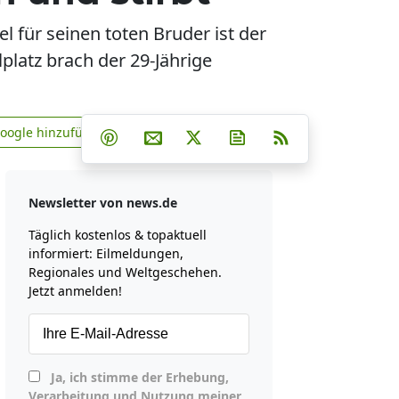
 für seinen toten Bruder ist der
platz brach der 29-Jährige
Teilen auf Facebook
Teilen auf Whatsapp
Teilen auf Telegram
Google hinzufügen
Teilen auf Pinterest
Per E-Mail teilen
Post auf X
Newsletter abonniere
RSS
news.de zu Google hinzufügen
Newsletter von news.de
Täglich kostenlos & topaktuell
informiert: Eilmeldungen,
Regionales und Weltgeschehen.
Jetzt anmelden!
Ja, ich stimme der Erhebung,
Verarbeitung und Nutzung meiner