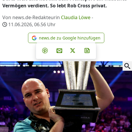
Vermögen verdient. So lebt Rob Cross privat.
Von news.de-Redakteurin
Claudia Löwe
-
11.06.2026, 06.56
Uhr
news.de zu Google hinzufügen
news.de zu Google hinzufüg
Teilen auf Facebook
Teilen auf Whatsapp
Teilen auf Telegram
Teilen auf Pinterest
Per E-Mail teilen
Post auf X
Newsletter abonni