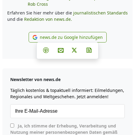
Rob Cross
Erfahren Sie hier mehr über die
journalistischen Standards
und die
Redaktion von news.de.
news.de zu Google hinzufügen
news.de zu Google hinzufüg
Teilen auf Facebook
Teilen auf Whatsapp
Teilen auf Telegram
Teilen auf Pinterest
Per E-Mail teilen
Post auf X
Newsletter abonni
Newsletter von news.de
Täglich kostenlos & topaktuell informiert: Eilmeldungen,
Regionales und Weltgeschehen. Jetzt anmelden!
Ja, ich stimme der Erhebung, Verarbeitung und
Nutzung meiner personenbezogenen Daten gemäß