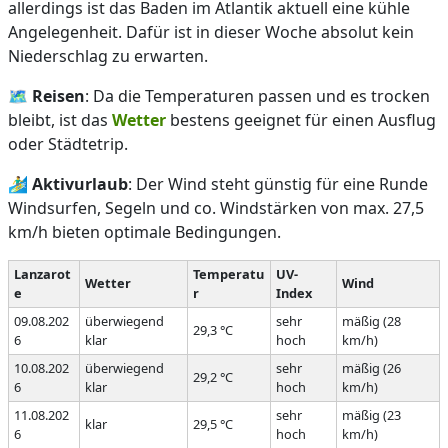
allerdings ist das Baden im Atlantik aktuell eine kühle
Angelegenheit. Dafür ist in dieser Woche absolut kein
Niederschlag zu erwarten.
🗺️
Reisen
: Da die Temperaturen passen und es trocken
bleibt, ist das
Wetter
bestens geeignet für einen Ausflug
oder Städtetrip.
🏄‍♂️
Aktivurlaub
: Der Wind steht günstig für eine Runde
Windsurfen, Segeln und co. Windstärken von max. 27,5
km/h bieten optimale Bedingungen.
Lanzarot
Temperatu
UV-
Wetter
Wind
e
r
Index
09.08.202
überwiegend
sehr
mäßig (28
29,3 °C
6
klar
hoch
km/h)
10.08.202
überwiegend
sehr
mäßig (26
29,2 °C
6
klar
hoch
km/h)
11.08.202
sehr
mäßig (23
klar
29,5 °C
6
hoch
km/h)