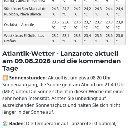
Barba, Caleta de Famara
°C
°C
°C
°C
°C
°C
°C
Südküste: San Marcial de
24,3
24,2
24,2
24,2
24,3
24,4
24,4
Rubicón, Playa Blanca
°C
°C
°C
°C
°C
°C
°C
23,5
23,6
23,6
23,7
23,7
23,8
23,9
Ostküste: Arrecife
°C
°C
°C
°C
°C
°C
°C
Westküste: El Golfo, Las
23,2
23,1
23,3
23,4
23,5
23,6
23,6
Breñas
°C
°C
°C
°C
°C
°C
°C
Atlantik-Wetter - Lanzarote aktuell
am 09.08.2026 und die kommenden
Tage
🌅
Sonnenstunden
: Aktuell ist um etwa 08:20 Uhr
Sonnenaufgang, die Sonne geht am Abend um 21:40 Uhr
(MEZ) unter. Die Sonne scheint in dieser Woche mit einer
sehr hohen Intensität. Achten Sie unbedingt auf
ausreichenden Sonnenschutz und halten Sie sich nicht
länger in der Sonne auf.
🏖️
Baden
: Die Temperatur auf Lanzarote ist optimal,