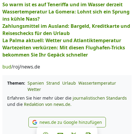
So warm ist es auf Teneriffa und im Wasser derzeit
Wassertemperatur La Gomera: Lohnt sich ein Sprung
ins kühle Nass?
Zahlungsmittel im Ausland: Bargeld, Kreditkarte und
Reiseschecks für den Urlaub
La Palma aktuell: Wetter und Atlantiktemperatur
Wartezeiten verkürzen: Mit diesen Flughafen-Tricks
bekommen Sie Ihr Gepäck schneller
bud
/roj/news.de
Themen:
Spanien
Strand
Urlaub
Wassertemperatur
Wetter
Erfahren Sie hier mehr über die
journalistischen Standards
und die
Redaktion von news.de.
news.de zu Google hinzufügen
news.de zu Google hinzufüg
Teilen auf Facebook
Teilen auf Whatsapp
Teilen auf Telegram