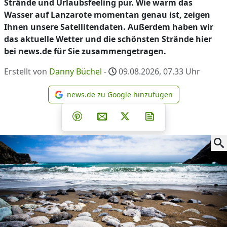
Strände und Urlaubsfeeling pur. Wie warm das
Wasser auf Lanzarote momentan genau ist, zeigen
Ihnen unsere Satellitendaten. Außerdem haben wir
das aktuelle Wetter und die schönsten Strände hier
bei news.de für Sie zusammengetragen.
Erstellt von
Danny Büchel
-
09.08.2026, 07.33
Uhr
news.de zu Google hinzufügen
news.de zu Google hinzufüg
Teilen auf Facebook
Teilen auf Whatsapp
Teilen auf Telegram
Teilen auf Pinterest
Per E-Mail teilen
Post auf X
Newsletter abonni