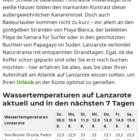
weiße Häuser bilden den markanten Kontrast dieser
außergewöhnlichen Kanareninsel. Doch auch
Badeurlauber kommen nicht zu kurz – vor allem an den
goldgelben Stränden von Playa Blanca, der beliebten
Playa de Famara für Surfer oder in den geschützten
Buchten von Papagayo im Süden. Lanzarote verbindet
Naturdrama mit entspannten Strandtagen. Egal, ob die
Koffer schon gepackt sind oder Sie erst noch buchen
möchten – hier erfahren Sie alles, was Sie über Ihren
Aufenthalt am Atlantik auf Lanzarote wissen sollten, um
Ihren
Urlaub
an der Küste optimal zu genießen.
Wassertemperaturen auf Lanzarote
aktuell und in den nächsten 7 Tagen
So,
Mo,
Di,
Mi,
Do,
Fr,
Sa,
Wassertemperaturen
09.0
10.0
11.0
12.0
13.0
14.0
15.0
Lanzarote
8.
8.
8.
8.
8.
8.
8.
Nordküste: Órzola, Pedro
22,9
22,9
23
23
23,1
23,2
23,3