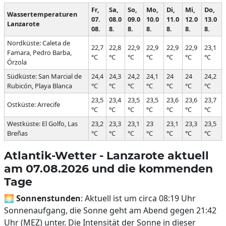
Fr,
Sa,
So,
Mo,
Di,
Mi,
Do,
Wassertemperaturen
07.
08.0
09.0
10.0
11.0
12.0
13.0
Lanzarote
08.
8.
8.
8.
8.
8.
8.
Nordküste: Caleta de
22,7
22,8
22,9
22,9
22,9
22,9
23,1
Famara, Pedro Barba,
°C
°C
°C
°C
°C
°C
°C
Órzola
Südküste: San Marcial de
24,4
24,3
24,2
24,1
24
24
24,2
Rubicón, Playa Blanca
°C
°C
°C
°C
°C
°C
°C
23,5
23,4
23,5
23,5
23,6
23,6
23,7
Ostküste: Arrecife
°C
°C
°C
°C
°C
°C
°C
Westküste: El Golfo, Las
23,2
23,3
23,1
23
23,1
23,3
23,5
Breñas
°C
°C
°C
°C
°C
°C
°C
Atlantik-Wetter - Lanzarote aktuell
am 07.08.2026 und die kommenden
Tage
🌅
Sonnenstunden
: Aktuell ist um circa 08:19 Uhr
Sonnenaufgang, die Sonne geht am Abend gegen 21:42
Uhr (MEZ) unter. Die Intensität der Sonne in dieser