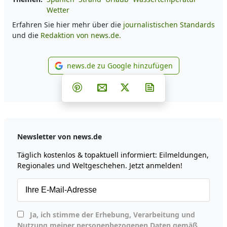
Wetter
Erfahren Sie hier mehr über die
journalistischen Standards
und die
Redaktion von news.de.
news.de zu Google hinzufügen
news.de zu Google hinzufüg
Teilen auf Facebook
Teilen auf Whatsapp
Teilen auf Telegram
Teilen auf Pinterest
Per E-Mail teilen
Post auf X
Newsletter abonni
Newsletter von news.de
Täglich kostenlos & topaktuell informiert: Eilmeldungen,
Regionales und Weltgeschehen. Jetzt anmelden!
Ja, ich stimme der Erhebung, Verarbeitung und
Nutzung meiner personenbezogenen Daten gemäß