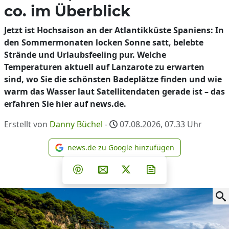
co. im Überblick
Jetzt ist Hochsaison an der Atlantikküste Spaniens: In
den Sommermonaten locken Sonne satt, belebte
Strände und Urlaubsfeeling pur. Welche
Temperaturen aktuell auf Lanzarote zu erwarten
sind, wo Sie die schönsten Badeplätze finden und wie
warm das Wasser laut Satellitendaten gerade ist – das
erfahren Sie hier auf news.de.
Erstellt von
Danny Büchel
-
07.08.2026, 07.33
Uhr
news.de zu Google hinzufügen
news.de zu Google hinzufüg
Teilen auf Facebook
Teilen auf Whatsapp
Teilen auf Telegram
Teilen auf Pinterest
Per E-Mail teilen
Post auf X
Newsletter abonni