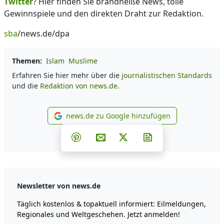
Twitter
? Hier finden Sie brandheiße News, tolle
Gewinnspiele und den direkten Draht zur Redaktion.
sba
/news.de/dpa
Themen:
Islam
Muslime
Erfahren Sie hier mehr über die
journalistischen Standards
und die
Redaktion von news.de.
news.de zu Google hinzufügen
news.de zu Google hinzufüg
Teilen auf Facebook
Teilen auf Whatsapp
Teilen auf Telegram
Teilen auf Pinterest
Per E-Mail teilen
Post auf X
Newsletter abonni
Newsletter von news.de
Täglich kostenlos & topaktuell informiert: Eilmeldungen,
Regionales und Weltgeschehen. Jetzt anmelden!