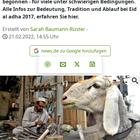
begonnen - für viele unter schwierigen Bedingungen.
Alle Infos zur Bedeutung, Tradition und Ablauf bei Eid
al adha 2017, erfahren Sie hier.
Erstellt von
Sarah Baumann-Rüster
-
21.02.2022, 14.55
Uhr
news.de zu Google hinzufügen
news.de zu Google hinzufüg
Teilen auf Facebook
Teilen auf Whatsapp
Teilen auf Telegram
Teilen auf Pinterest
Per E-Mail teilen
Post auf X
Newsletter abonni