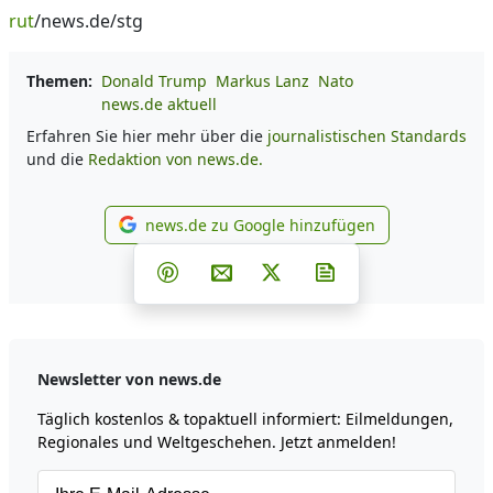
rut
/news.de/stg
Themen:
Donald Trump
Markus Lanz
Nato
news.de aktuell
Erfahren Sie hier mehr über die
journalistischen Standards
und die
Redaktion von news.de.
news.de zu Google hinzufügen
news.de zu Google hinzufüg
Teilen auf Facebook
Teilen auf Whatsapp
Teilen auf Telegram
Teilen auf Pinterest
Per E-Mail teilen
Post auf X
Newsletter abonni
Newsletter von news.de
Täglich kostenlos & topaktuell informiert: Eilmeldungen,
Regionales und Weltgeschehen. Jetzt anmelden!