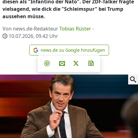
diesen als "Infantino der Nato". Der ZDF-Talker fragte
vielsagend, wie dick die "Schleimspur" bei Trump
aussehen müsse.
Von news.de-Redakteur
Tobias Rüster
-
10.07.2026, 09.42
Uhr
news.de zu Google hinzufügen
news.de zu Google hinzufüg
Teilen auf Facebook
Teilen auf Whatsapp
Teilen auf Telegram
Teilen auf Pinterest
Per E-Mail teilen
Post auf X
Newsletter abonni