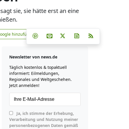
agt sie, sie hätte erst an eine
hießen.
Teilen auf Facebook
Teilen auf Whatsapp
Teilen auf Telegram
Google hinzufügen
Teilen auf Pinterest
Per E-Mail teilen
Post auf X
Newsletter abonniere
RSS
news.de zu Google hinzufügen
Newsletter von news.de
Täglich kostenlos & topaktuell
informiert: Eilmeldungen,
Regionales und Weltgeschehen.
Jetzt anmelden!
Ja, ich stimme der Erhebung,
Verarbeitung und Nutzung meiner
personenbezogenen Daten gemäß