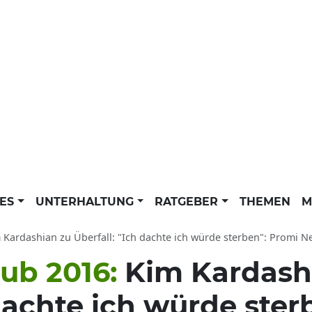
LES
UNTERHALTUNG
RATGEBER
THEMEN
M
Kardashian zu Überfall: "Ich dachte ich würde sterben": Promi News der dp
ub 2016:
Kim Kardash
 dachte ich würde ster