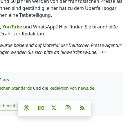
rund 60 Jahren werden von der französischen Presse als
hnen sind geständig, einer hat zu dem Überfall sogar
nen eine Tatbeteiligung.
,
YouTube
und WhatsApp? Hier finden Sie brandheiße
Draht zur Redaktion.
 wurde basierend auf Material der Deutschen Presse-Agentur
ragen wenden Sie sich bitte an hinweis@news.de.
+++
Stars
ischen Standards
und die
Redaktion von news.de.
Teilen auf Facebook
Teilen auf Whatsapp
Teilen auf Telegram
e hinzufügen
Teilen auf Pinterest
Per E-Mail teilen
Post auf X
Newsletter abonnieren
RSS
s.de zu Google hinzufügen