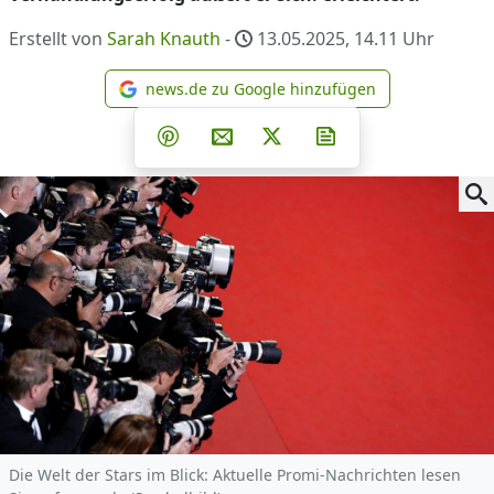
Erstellt von
Sarah Knauth
-
13.05.2025, 14.11
Uhr
news.de zu Google hinzufügen
news.de zu Google hinzufüg
Teilen auf Facebook
Teilen auf Whatsapp
Teilen auf Telegram
Teilen auf Pinterest
Per E-Mail teilen
Post auf X
Newsletter abonni
Die Welt der Stars im Blick: Aktuelle Promi-Nachrichten lesen