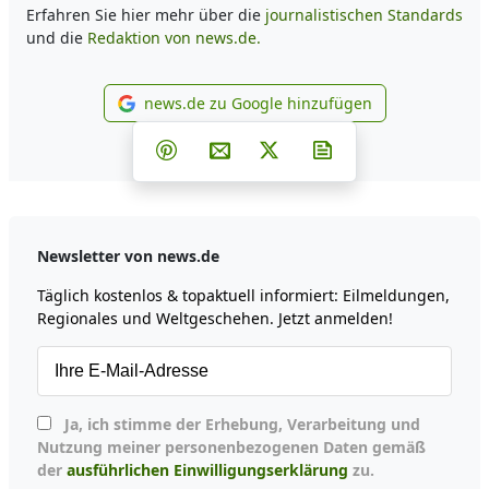
Erfahren Sie hier mehr über die
journalistischen Standards
und die
Redaktion von news.de.
news.de zu Google hinzufügen
news.de zu Google hinzufüg
Teilen auf Facebook
Teilen auf Whatsapp
Teilen auf Telegram
Teilen auf Pinterest
Per E-Mail teilen
Post auf X
Newsletter abonni
Newsletter von news.de
Täglich kostenlos & topaktuell informiert: Eilmeldungen,
Regionales und Weltgeschehen. Jetzt anmelden!
Ja, ich stimme der Erhebung, Verarbeitung und
Nutzung meiner personenbezogenen Daten gemäß
der
ausführlichen Einwilligungserklärung
zu.