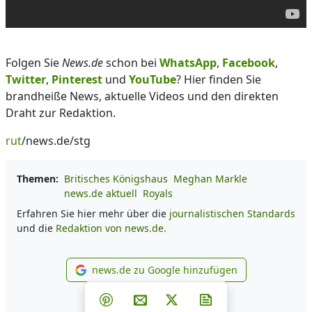
Folgen Sie
News.de
schon bei
WhatsApp
,
Facebook
,
Twitter
,
Pinterest
und
YouTube
? Hier finden Sie
brandheiße News, aktuelle Videos und den direkten
Draht zur Redaktion.
rut
/news.de/stg
Themen:
Britisches Königshaus
Meghan Markle
news.de aktuell
Royals
Erfahren Sie hier mehr über die
journalistischen Standards
und die
Redaktion von news.de.
news.de zu Google hinzufügen
news.de zu Google hinzufüg
Teilen auf Facebook
Teilen auf Whatsapp
Teilen auf Telegram
Teilen auf Pinterest
Per E-Mail teilen
Post auf X
Newsletter abonni