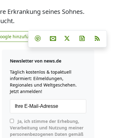
ere Erkrankung seines Sohnes.
sucht.
Teilen auf Facebook
Teilen auf Whatsapp
Teilen auf Telegram
Google hinzufügen
Teilen auf Pinterest
Per E-Mail teilen
Post auf X
Newsletter abonniere
RSS
news.de zu Google hinzufügen
Newsletter von news.de
Täglich kostenlos & topaktuell
informiert: Eilmeldungen,
Regionales und Weltgeschehen.
Jetzt anmelden!
Ja, ich stimme der Erhebung,
Verarbeitung und Nutzung meiner
personenbezogenen Daten gemäß