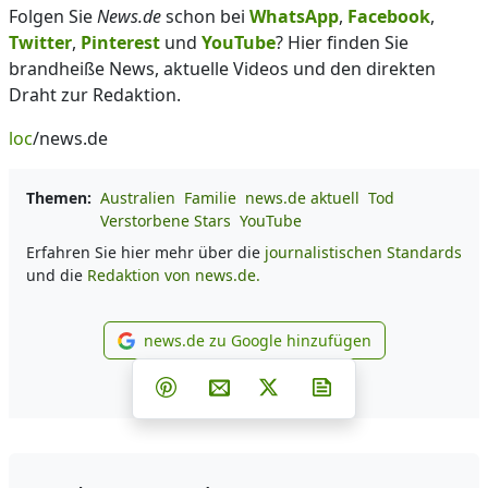
Folgen Sie
News.de
schon bei
WhatsApp
,
Facebook
,
Twitter
,
Pinterest
und
YouTube
? Hier finden Sie
brandheiße News, aktuelle Videos und den direkten
Draht zur Redaktion.
loc
/news.de
Themen:
Australien
Familie
news.de aktuell
Tod
Verstorbene Stars
YouTube
Erfahren Sie hier mehr über die
journalistischen Standards
und die
Redaktion von news.de.
news.de zu Google hinzufügen
news.de zu Google hinzufüg
Teilen auf Facebook
Teilen auf Whatsapp
Teilen auf Telegram
Teilen auf Pinterest
Per E-Mail teilen
Post auf X
Newsletter abonni