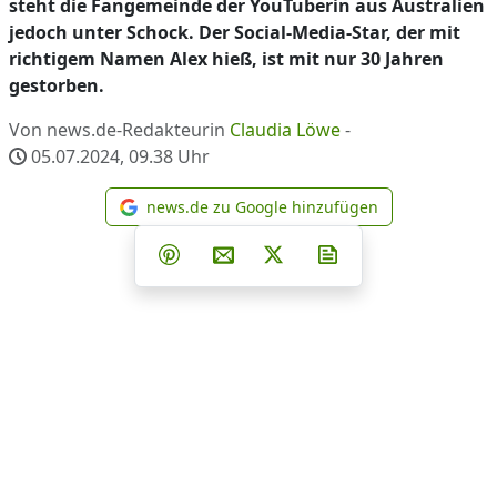
steht die Fangemeinde der YouTuberin aus Australien
jedoch unter Schock. Der Social-Media-Star, der mit
richtigem Namen Alex hieß, ist mit nur 30 Jahren
gestorben.
Von news.de-Redakteurin
Claudia Löwe
-
05.07.2024, 09.38
Uhr
news.de zu Google hinzufügen
news.de zu Google hinzufüg
Teilen auf Facebook
Teilen auf Whatsapp
Teilen auf Telegram
Teilen auf Pinterest
Per E-Mail teilen
Post auf X
Newsletter abonni