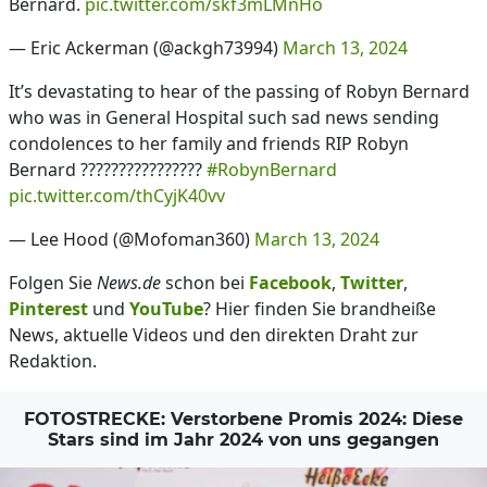
Bernard.
pic.twitter.com/skf3mLMnHo
— Eric Ackerman (@ackgh73994)
March 13, 2024
It’s devastating to hear of the passing of Robyn Bernard
who was in General Hospital such sad news sending
condolences to her family and friends RIP Robyn
Bernard ????????????????
#RobynBernard
pic.twitter.com/thCyjK40vv
— Lee Hood (@Mofoman360)
March 13, 2024
Folgen Sie
News.de
schon bei
Facebook
,
Twitter
,
Pinterest
und
YouTube
? Hier finden Sie brandheiße
News, aktuelle Videos und den direkten Draht zur
Redaktion.
FOTOSTRECKE: Verstorbene Promis 2024: Diese
Stars sind im Jahr 2024 von uns gegangen