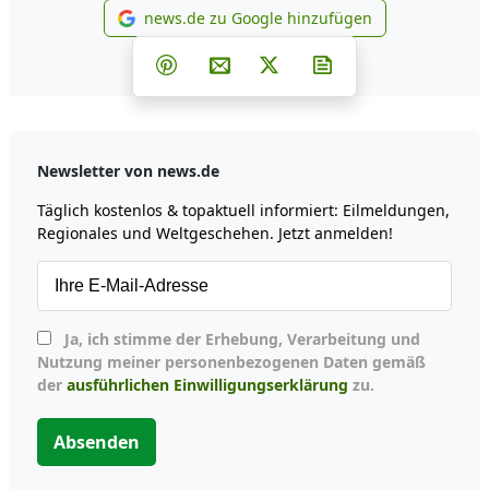
news.de zu Google hinzufügen
news.de zu Google hinzufüg
Teilen auf Facebook
Teilen auf Whatsapp
Teilen auf Telegram
Teilen auf Pinterest
Per E-Mail teilen
Post auf X
Newsletter abonni
Newsletter von news.de
Täglich kostenlos & topaktuell informiert: Eilmeldungen,
Regionales und Weltgeschehen. Jetzt anmelden!
Ja, ich stimme der Erhebung, Verarbeitung und
Nutzung meiner personenbezogenen Daten gemäß
der
ausführlichen Einwilligungserklärung
zu.
Absenden