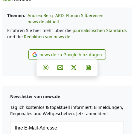
Themen:
Andrea Berg
ARD
Florian Silbereisen
news.de aktuell
Erfahren Sie hier mehr über die
journalistischen Standards
und die
Redaktion von news.de.
news.de zu Google hinzufügen
news.de zu Google hinzufüg
Teilen auf Facebook
Teilen auf Whatsapp
Teilen auf Telegram
Teilen auf Pinterest
Per E-Mail teilen
Post auf X
Newsletter abonni
Newsletter von news.de
Täglich kostenlos & topaktuell informiert: Eilmeldungen,
Regionales und Weltgeschehen. Jetzt anmelden!