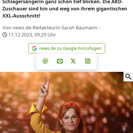
Schlagersängerin ganz schön tief blicken. Die ARD-
Zuschauer sind hin und weg von ihrem gigantischen
XXL-Ausschnitt!
Von news.de-Redakteurin Sarah Baumann -
11.12.2023, 09.29
Uhr
news.de zu Google hinzufügen
news.de zu Google hinzufüg
Teilen auf Facebook
Teilen auf Whatsapp
Teilen auf Telegram
Teilen auf Pinterest
Per E-Mail teilen
Post auf X
Newsletter abonni