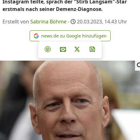
Instagram teilte, sprach der "Stirb Langsam"-Star
erstmals nach seiner Demenz-Diagnose.
Erstellt von
Sabrina Böhme
-
20.03.2023, 14.43
Uhr
news.de zu Google hinzufügen
news.de zu Google hinzufüg
Teilen auf Facebook
Teilen auf Whatsapp
Teilen auf Telegram
Teilen auf Pinterest
Per E-Mail teilen
Post auf X
Newsletter abonni