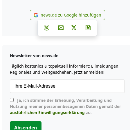
news.de zu Google hinzufügen
news.de zu Google hinzufü
Teilen auf Facebook
Teilen auf Whatsapp
Teilen auf Telegram
Teilen auf Pinterest
Per E-Mail teilen
Post auf X
Newsletter abonn
Newsletter von news.de
Täglich kostenlos & topaktuell informiert: Eilmeldungen,
Regionales und Weltgeschehen. Jetzt anmelden!
Ja, ich stimme der Erhebung, Verarbeitung und
Nutzung meiner personenbezogenen Daten gemäß der
ausführlichen Einwilligungserklärung
zu.
Absenden