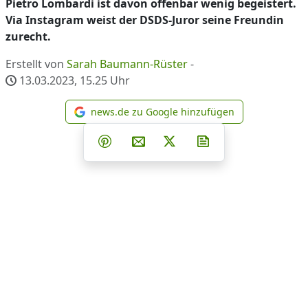
Pietro Lombardi ist davon offenbar wenig begeistert.
Via Instagram weist der DSDS-Juror seine Freundin
zurecht.
Erstellt von
Sarah Baumann-Rüster
-
13.03.2023, 15.25
Uhr
news.de zu Google hinzufügen
news.de zu Google hinzufüg
Teilen auf Facebook
Teilen auf Whatsapp
Teilen auf Telegram
Teilen auf Pinterest
Per E-Mail teilen
Post auf X
Newsletter abonni