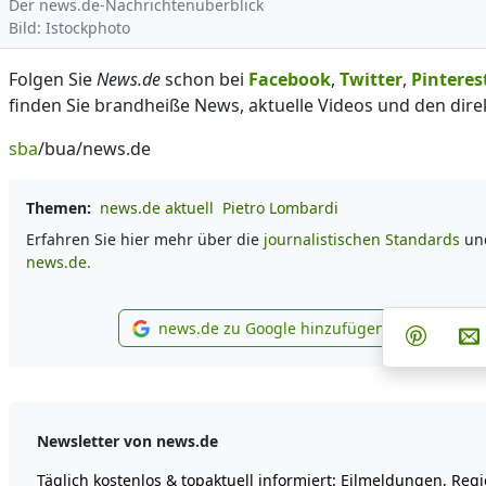
Der news.de-Nachrichtenüberblick
Bild: Istockphoto
Folgen Sie
News.de
schon bei
Facebook
,
Twitter
,
Pinteres
finden Sie brandheiße News, aktuelle Videos und den dire
sba
/bua/news.de
Themen:
news.de aktuell
Pietro Lombardi
Erfahren Sie hier mehr über die
journalistischen Standards
un
news.de.
Teilen
news.de zu Google hinzufügen
Teilen 
news.de zu Google hinzufü
Newsletter von news.de
Täglich kostenlos & topaktuell informiert: Eilmeldungen, Reg