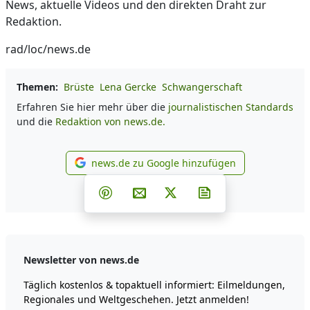
News, aktuelle Videos und den direkten Draht zur
Redaktion.
rad/loc/news.de
Themen:
Brüste
Lena Gercke
Schwangerschaft
Erfahren Sie hier mehr über die
journalistischen Standards
und die
Redaktion von news.de.
news.de zu Google hinzufügen
news.de zu Google hinzufüg
Teilen auf Facebook
Teilen auf Whatsapp
Teilen auf Telegram
Teilen auf Pinterest
Per E-Mail teilen
Post auf X
Newsletter abonni
Newsletter von news.de
Täglich kostenlos & topaktuell informiert: Eilmeldungen,
Regionales und Weltgeschehen. Jetzt anmelden!