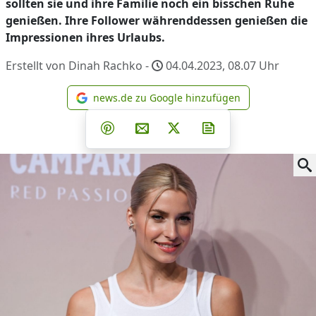
sollten sie und ihre Familie noch ein bisschen Ruhe
genießen. Ihre Follower währenddessen genießen die
Impressionen ihres Urlaubs.
Erstellt von Dinah Rachko -
04.04.2023, 08.07
Uhr
news.de zu Google hinzufügen
news.de zu Google hinzufüg
Teilen auf Facebook
Teilen auf Whatsapp
Teilen auf Telegram
Teilen auf Pinterest
Per E-Mail teilen
Post auf X
Newsletter abonni