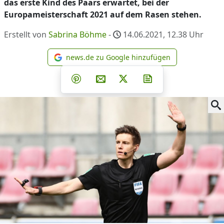
das erste Kind des Paars erwartet, bei der
Europameisterschaft 2021 auf dem Rasen stehen.
Erstellt von
Sabrina Böhme
-
14.06.2021, 12.38
Uhr
news.de zu Google hinzufügen
news.de zu Google hinzufüg
Teilen auf Facebook
Teilen auf Whatsapp
Teilen auf Telegram
Teilen auf Pinterest
Per E-Mail teilen
Post auf X
Newsletter abonni