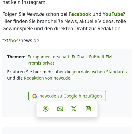
hat kein Instagram.
Folgen Sie
News.de
schon bei
Facebook
und
YouTube
?
Hier finden Sie brandheiße News, aktuelle Videos, tolle
Gewinnspiele und den direkten Draht zur Redaktion.
txt/
bos
/news.de
Themen:
Europameisterschaft
Fußball
Fußball-EM
Promis privat
Erfahren Sie hier mehr über die
journalistischen Standards
und die
Redaktion von news.de.
news.de zu Google hinzufügen
news.de zu Google hinzufüg
Teilen auf Facebook
Teilen auf Whatsapp
Teilen auf Telegram
Teilen auf Pinterest
Per E-Mail teilen
Post auf X
Newsletter abonni