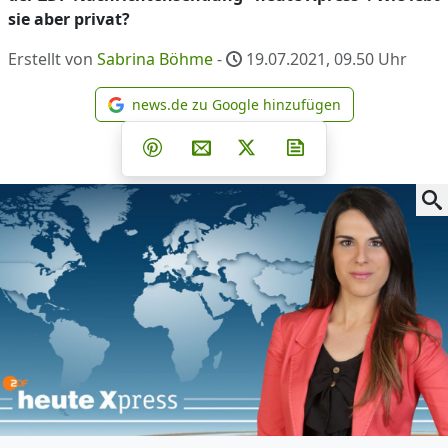
sie aber privat?
Erstellt von
Sabrina Böhme
-
19.07.2021, 09.50
Uhr
news.de zu Google hinzufügen
news.de zu Google hinzufüg
Teilen auf Facebook
Teilen auf Whatsapp
Teilen auf Telegram
Teilen auf Pinterest
Per E-Mail teilen
Post auf X
Newsletter abonni