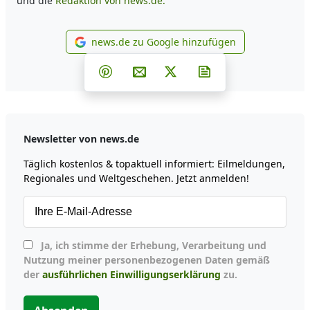
und die
Redaktion von news.de.
news.de zu Google hinzufügen
news.de zu Google hinzufüg
Teilen auf Facebook
Teilen auf Whatsapp
Teilen auf Telegram
Teilen auf Pinterest
Per E-Mail teilen
Post auf X
Newsletter abonni
Newsletter von news.de
Täglich kostenlos & topaktuell informiert: Eilmeldungen,
Regionales und Weltgeschehen. Jetzt anmelden!
Ja, ich stimme der Erhebung, Verarbeitung und
Nutzung meiner personenbezogenen Daten gemäß
der
ausführlichen Einwilligungserklärung
zu.