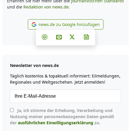
Erfahren Sie hier mehr über die
journalistischen Standards
und die
Redaktion von news.de.
news.de zu Google hinzufügen
news.de zu Google hinzufüg
Teilen auf Facebook
Teilen auf Whatsapp
Teilen auf Telegram
Teilen auf Pinterest
Per E-Mail teilen
Post auf X
Newsletter abonni
Newsletter von news.de
Täglich kostenlos & topaktuell informiert: Eilmeldungen,
Regionales und Weltgeschehen. Jetzt anmelden!
Ja, ich stimme der Erhebung, Verarbeitung und
Nutzung meiner personenbezogenen Daten gemäß
der
ausführlichen Einwilligungserklärung
zu.