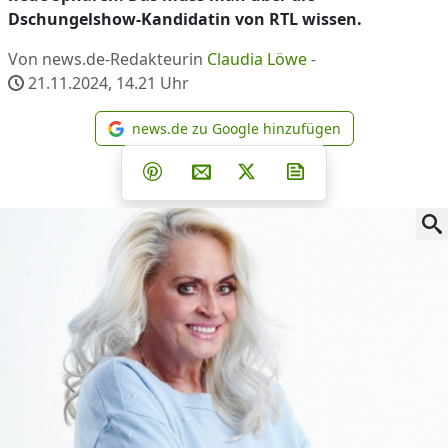
Dschungelshow-Kandidatin von RTL wissen.
Von news.de-Redakteurin
Claudia Löwe
-
21.11.2024, 14.21
Uhr
news.de zu Google hinzufügen
news.de zu Google hinzufüg
Teilen auf Facebook
Teilen auf Whatsapp
Teilen auf Telegram
Teilen auf Pinterest
Per E-Mail teilen
Post auf X
Newsletter abonni