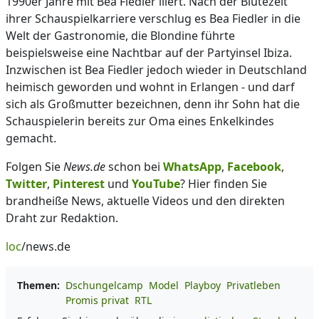
1990er Jahre mit Bea Fiedler liiert. Nach der Blütezeit
ihrer Schauspielkarriere verschlug es Bea Fiedler in die
Welt der Gastronomie, die Blondine führte
beispielsweise eine Nachtbar auf der Partyinsel Ibiza.
Inzwischen ist Bea Fiedler jedoch wieder in Deutschland
heimisch geworden und wohnt in Erlangen - und darf
sich als Großmutter bezeichnen, denn ihr Sohn hat die
Schauspielerin bereits zur Oma eines Enkelkindes
gemacht.
Folgen Sie
News.de
schon bei
WhatsApp
,
Facebook
,
Twitter
,
Pinterest
und
YouTube
? Hier finden Sie
brandheiße News, aktuelle Videos und den direkten
Draht zur Redaktion.
loc
/news.de
Themen:
Dschungelcamp
Model
Playboy
Privatleben
Promis privat
RTL