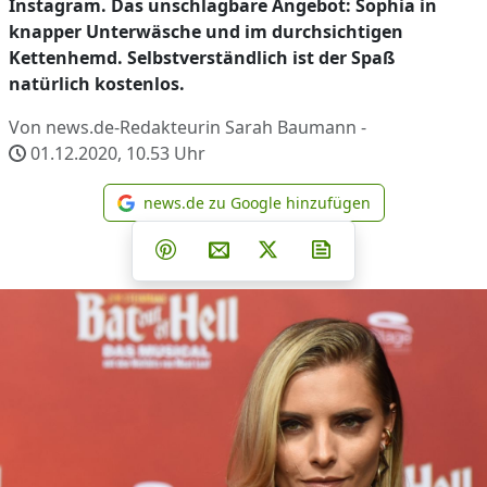
Instagram. Das unschlagbare Angebot: Sophia in
knapper Unterwäsche und im durchsichtigen
Kettenhemd. Selbstverständlich ist der Spaß
natürlich kostenlos.
Von news.de-Redakteurin Sarah Baumann -
01.12.2020, 10.53
Uhr
news.de zu Google hinzufügen
news.de zu Google hinzufüg
Teilen auf Facebook
Teilen auf Whatsapp
Teilen auf Telegram
Teilen auf Pinterest
Per E-Mail teilen
Post auf X
Newsletter abonni