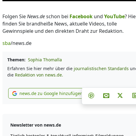
Folgen Sie
News.de
schon bei
Facebook
und
YouTube
? Hie
finden Sie brandheiße News, aktuelle Videos, tolle
Gewinnspiele und den direkten Draht zur Redaktion.
sba
/news.de
Themen:
Sophia Thomalla
Erfahren Sie hier mehr über die
journalistischen Standards
un
die
Redaktion von news.de.
Teilen auf Faceb
Teilen auf
Teile
news.de zu Google hinzufügen
Teilen auf Pintere
Per E-Mail t
Post 
news.de zu Google hinzufügen
Newsletter von news.de
Täglich kostenlos & topaktuell informiert: Eilmeldungen,