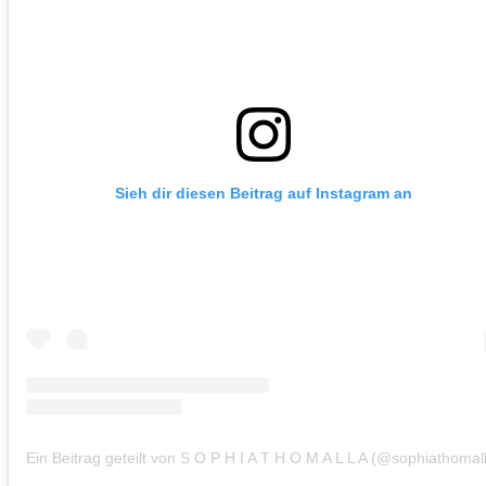
Sieh dir diesen Beitrag auf Instagram an
Ein Beitrag geteilt von S O P H I A T H O M A L L A (@sophiathomal