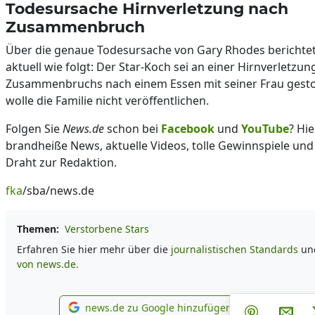
Todesursache Hirnverletzung nach
Zusammenbruch
Über die genaue Todesursache von Gary Rhodes berichtet 
aktuell wie folgt: Der Star-Koch sei an einer Hirnverletzun
Zusammenbruchs nach einem Essen mit seiner Frau gesto
wolle die Familie nicht veröffentlichen.
Folgen Sie
News.de
schon bei
Facebook
und
YouTube
? Hie
brandheiße News, aktuelle Videos, tolle Gewinnspiele und
Draht zur Redaktion.
fka
/sba/news.de
Themen:
Verstorbene Stars
Erfahren Sie hier mehr über die
journalistischen Standards
un
von news.de.
Teilen au
Tei
news.de zu Google hinzufügen
Teilen auf 
Per 
news.de zu Google hinzufügen