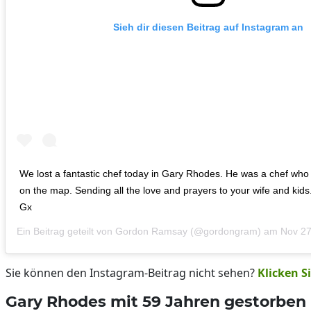
Sieh dir diesen Beitrag auf Instagram an
We lost a fantastic chef today in Gary Rhodes. He was a chef who 
on the map. Sending all the love and prayers to your wife and kids
Gx
Ein Beitrag geteilt von
Gordon Ramsay
(@gordongram) am
Nov 27
Sie können den Instagram-Beitrag nicht sehen?
Klicken Si
Gary Rhodes mit 59 Jahren gestorben 