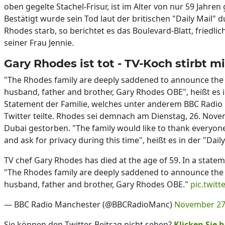
oben gegelte Stachel-Frisur, ist im Alter von nur 59 Jahren
Bestätigt wurde sein Tod laut der britischen "Daily Mail" d
Rhodes starb, so berichtet es das Boulevard-Blatt, friedlic
seiner Frau Jennie.
Gary Rhodes ist tot - TV-Koch stirbt m
"The Rhodes family are deeply saddened to announce the 
husband, father and brother, Gary Rhodes OBE", heißt es 
Statement der Familie, welches unter anderem BBC Radio
Twitter teilte. Rhodes sei demnach am Dienstag, 26. Nove
Dubai gestorben. "The family would like to thank everyone
and ask for privacy during this time", heißt es in der "Daily
TV chef Gary Rhodes has died at the age of 59. In a stateme
"The Rhodes family are deeply saddened to announce the 
husband, father and brother, Gary Rhodes OBE."
pic.twitt
— BBC Radio Manchester (@BBCRadioManc)
November 27
Sie können den Twitter-Beitrag nicht sehen?
Klicken Sie h