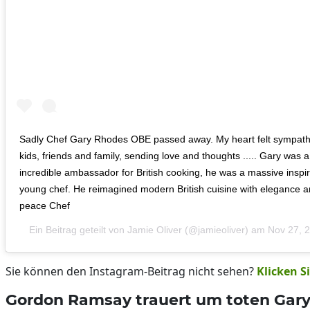
Sadly Chef Gary Rhodes OBE passed away. My heart felt sympathie
kids, friends and family, sending love and thoughts ..... Gary was a
incredible ambassador for British cooking, he was a massive inspi
young chef. He reimagined modern British cuisine with elegance an
peace Chef
Ein Beitrag geteilt von
Jamie Oliver
(@jamieoliver) am
Nov 27, 
Sie können den Instagram-Beitrag nicht sehen?
Klicken Si
Gordon Ramsay trauert um toten Gar