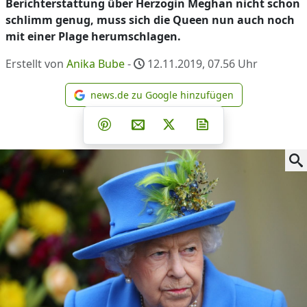
Berichterstattung über Herzogin Meghan nicht schon
schlimm genug, muss sich die Queen nun auch noch
mit einer Plage herumschlagen.
Erstellt von
Anika Bube
-
12.11.2019, 07.56
Uhr
news.de zu Google hinzufügen
news.de zu Google hinzufüg
Teilen auf Facebook
Teilen auf Whatsapp
Teilen auf Telegram
Teilen auf Pinterest
Per E-Mail teilen
Post auf X
Newsletter abonni