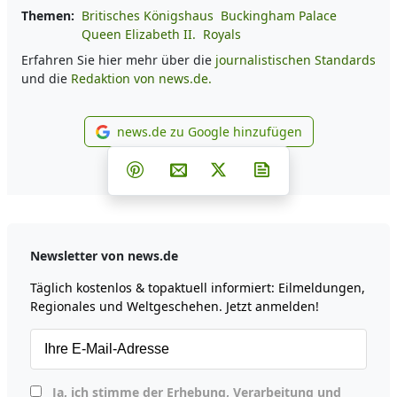
Themen:
Britisches Königshaus
Buckingham Palace
Queen Elizabeth II.
Royals
Erfahren Sie hier mehr über die
journalistischen Standards
und die
Redaktion von news.de.
news.de zu Google hinzufügen
news.de zu Google hinzufüg
Teilen auf Facebook
Teilen auf Whatsapp
Teilen auf Telegram
Teilen auf Pinterest
Per E-Mail teilen
Post auf X
Newsletter abonni
Newsletter von news.de
Täglich kostenlos & topaktuell informiert: Eilmeldungen,
Regionales und Weltgeschehen. Jetzt anmelden!
Ja, ich stimme der Erhebung, Verarbeitung und