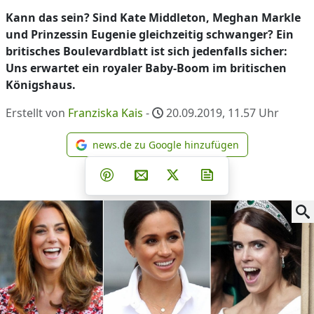
Kann das sein? Sind Kate Middleton, Meghan Markle
und Prinzessin Eugenie gleichzeitig schwanger? Ein
britisches Boulevardblatt ist sich jedenfalls sicher:
Uns erwartet ein royaler Baby-Boom im britischen
Königshaus.
Erstellt von
Franziska Kais
-
20.09.2019, 11.57
Uhr
news.de zu Google hinzufügen
news.de zu Google hinzufüg
Teilen auf Facebook
Teilen auf Whatsapp
Teilen auf Telegram
Teilen auf Pinterest
Per E-Mail teilen
Post auf X
Newsletter abonni