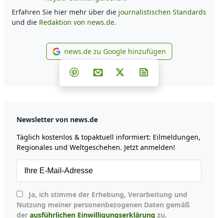
Erfahren Sie hier mehr über die
journalistischen Standards
und die
Redaktion von news.de.
news.de zu Google hinzufügen
news.de zu Google hinzufüg
Teilen auf Facebook
Teilen auf Whatsapp
Teilen auf Telegram
Teilen auf Pinterest
Per E-Mail teilen
Post auf X
Newsletter abonni
Newsletter von news.de
Täglich kostenlos & topaktuell informiert: Eilmeldungen,
Regionales und Weltgeschehen. Jetzt anmelden!
Ja, ich stimme der Erhebung, Verarbeitung und
Nutzung meiner personenbezogenen Daten gemäß
der
ausführlichen Einwilligungserklärung
zu.