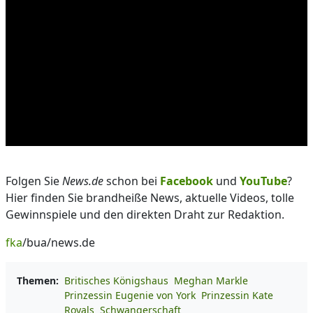
Folgen Sie
News.de
schon bei
Facebook
und
YouTube
?
Hier finden Sie brandheiße News, aktuelle Videos, tolle
Gewinnspiele und den direkten Draht zur Redaktion.
fka
/bua/news.de
Themen:
Britisches Königshaus
Meghan Markle
Prinzessin Eugenie von York
Prinzessin Kate
Royals
Schwangerschaft