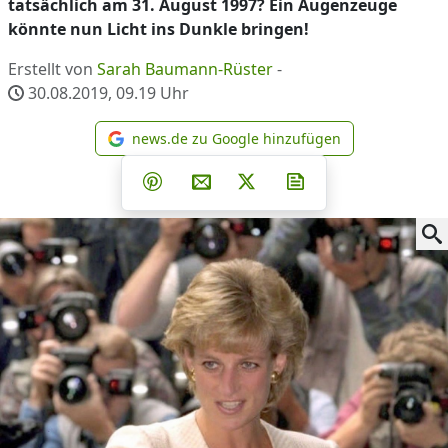
tatsächlich am 31. August 1997? Ein Augenzeuge
könnte nun Licht ins Dunkle bringen!
Erstellt von
Sarah Baumann-Rüster
-
30.08.2019, 09.19
Uhr
news.de zu Google hinzufügen
news.de zu Google hinzufüg
Teilen auf Facebook
Teilen auf Whatsapp
Teilen auf Telegram
Teilen auf Pinterest
Per E-Mail teilen
Post auf X
Newsletter abonni