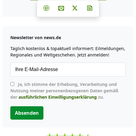
Teilen auf Facebook
Teilen auf Whatsapp
Teilen auf Telegram
Teilen auf Pinterest
Per E-Mail teilen
Post auf X
Newsletter abonni
Newsletter von news.de
Täglich kostenlos & topaktuell informiert: Eilmeldungen,
Regionales und Weltgeschehen. Jetzt anmelden!
Ja, ich stimme der Erhebung, Verarbeitung und
Nutzung meiner personenbezogenen Daten gemäß
der
ausführlichen Einwilligungserklärung
zu.
Absenden