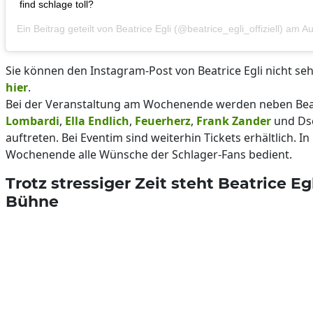
find schlage toll?
Ein Beitrag geteilt von
Beatrice Egli
(@beatrice_egli_offiziell) am
Au
Sie können den Instagram-Post von Beatrice Egli nicht seh
hier
.
Bei der Veranstaltung am Wochenende werden neben Beat
Lombardi
,
Ella Endlich
,
Feuerherz
,
Frank Zander
und Ds
auftreten. Bei Eventim sind weiterhin Tickets erhältlich. I
Wochenende alle Wünsche der Schlager-Fans bedient.
Trotz stressiger Zeit steht Beatrice Eg
Bühne