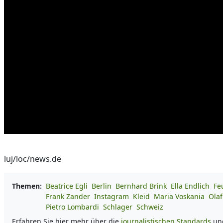
luj/loc/news.de
Themen:
Beatrice Egli
Berlin
Bernhard Brink
Ella Endlich
Fe
Frank Zander
Instagram
Kleid
Maria Voskania
Ola
Pietro Lombardi
Schlager
Schweiz
Erfahren Sie hier mehr über die
journalistischen Standards
un