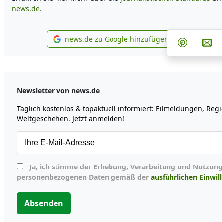
news.de.
Teilen a
Te
news.de zu Google hinzufügen
Teilen au
Per
news.de zu Google hinzufüg
Newsletter von news.de
Täglich kostenlos & topaktuell informiert: Eilmeldungen, Reg
Weltgeschehen. Jetzt anmelden!
Ja, ich stimme der Erhebung, Verarbeitung und Nutzung meiner
personenbezogenen Daten gemäß der
ausführlichen Einwil
Absenden