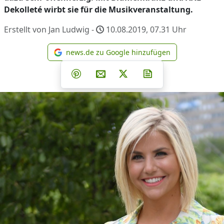
Dekolleté wirbt sie für die Musikveranstaltung.
Erstellt von Jan Ludwig -
10.08.2019, 07.31
Uhr
news.de zu Google hinzufügen
news.de zu Google hinzufüg
Teilen auf Facebook
Teilen auf Whatsapp
Teilen auf Telegram
Teilen auf Pinterest
Per E-Mail teilen
Post auf X
Newsletter abonni