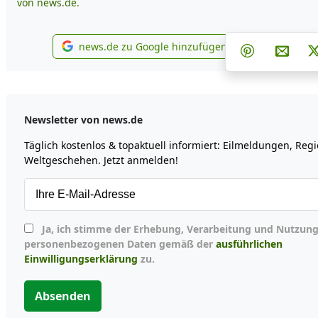
von news.de.
Teilen auf
Teil
news.de zu Google hinzufügen
Teilen auf P
Per E
news.de zu Google hinzufügen
Newsletter von news.de
Täglich kostenlos & topaktuell informiert: Eilmeldungen, Reg
Weltgeschehen. Jetzt anmelden!
Ja, ich stimme der Erhebung, Verarbeitung und Nutzung meiner
personenbezogenen Daten gemäß der
ausführlichen
Einwilligungserklärung
zu.
Absenden