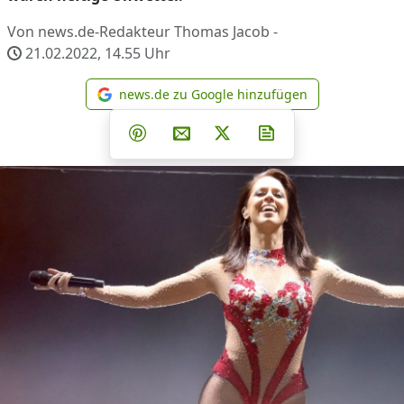
Von news.de-Redakteur Thomas Jacob -
21.02.2022, 14.55
Uhr
news.de zu Google hinzufügen
news.de zu Google hinzufüg
Teilen auf Facebook
Teilen auf Whatsapp
Teilen auf Telegram
Teilen auf Pinterest
Per E-Mail teilen
Post auf X
Newsletter abonni