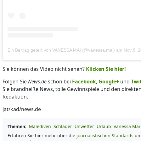
Ein Beitrag geteilt von VANESSA MAI (@vanessa.mai)
am
Nov 8, 
Sie können das Video nicht sehen?
Klicken Sie hier!
Folgen Sie
News.de
schon bei
Facebook
,
Google+
und
Twi
Sie brandheiße News, tolle Gewinnspiele und den direkte
Redaktion.
jat/kad/news.de
Themen:
Malediven
Schlager
Unwetter
Urlaub
Vanessa Mai
Erfahren Sie hier mehr über die
journalistischen Standards
un