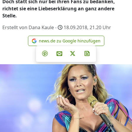
Doch statt sich nur bei ihren Fans zu bedanken,
richtet sie eine Liebeserklärung an ganz andere
Stelle.
Erstellt von Dana Kaule -
18.09.2018, 21.20
Uhr
news.de zu Google hinzufügen
news.de zu Google hinzufüg
Teilen auf Facebook
Teilen auf Whatsapp
Teilen auf Telegram
Teilen auf Pinterest
Per E-Mail teilen
Post auf X
Newsletter abonni