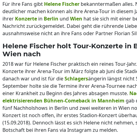
Für ihre Fans gibt
Helene Fischer
bekanntermaßen alles. N
deutlicher machen können als ihre Arena-Tour in diesem J
ihrer
Konzerte
in
Berlin
und
Wien
hat sie sich mit einer 
Nachricht zurückgemeldet. Dabei geht die rührende Lieb
ausnahmsweise nicht an ihre Fans oder Partner Florian Sil
Helene Fischer holt Tour-Konzerte in 
Wien nach
2018 war für Helene Fischer praktisch ein reines Tour-Jahr.
Konzerte ihrer Arena-Tour im März folgte ab Juni die Stadi
danach war und ist für die
Schlagers
ängerin längst nicht 
September holte sie die Termine ihrer Arena-Tournee nach
einer Krankheit zu Beginn des Jahres absagen musste.
Na
elektrisierenden Bühnen-Comeback in Mannheim
gab d
fünf Nachholshows in Berlin und zwei weiteren in Wien noc
Konzert ist noch offen, ihr erstes Stadion-Konzert überha
(15.09.2018). Dennoch lässt es sich Helene nicht nehmen, s
Botschaft bei ihren Fans via Instagram zu melden.