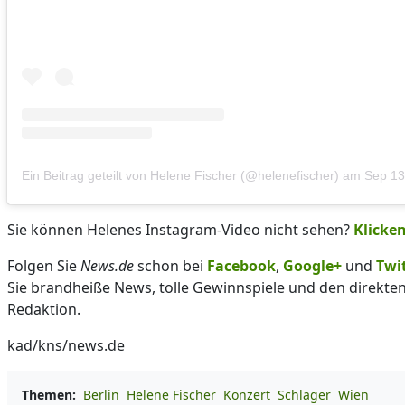
Ein Beitrag geteilt von Helene Fischer (@helenefischer)
am
Sep 13
Sie können Helenes Instagram-Video nicht sehen?
Klicken
Folgen Sie
News.de
schon bei
Facebook
,
Google+
und
Twi
Sie brandheiße News, tolle Gewinnspiele und den direkte
Redaktion.
kad/kns/news.de
Themen:
Berlin
Helene Fischer
Konzert
Schlager
Wien