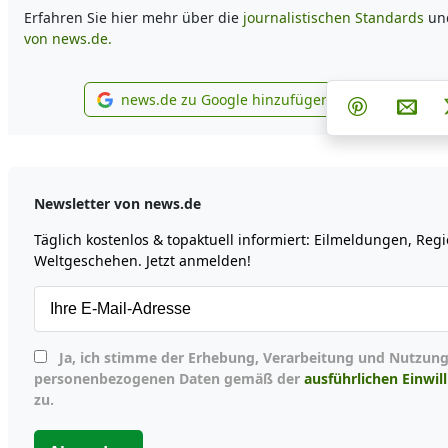
Erfahren Sie hier mehr über die
journalistischen Standards
un
von news.de.
Teilen au
Tei
news.de zu Google hinzufügen
Teilen auf 
Per 
news.de zu Google hinzufügen
Newsletter von news.de
Täglich kostenlos & topaktuell informiert: Eilmeldungen, Reg
Weltgeschehen. Jetzt anmelden!
Ja, ich stimme der Erhebung, Verarbeitung und Nutzung meiner
personenbezogenen Daten gemäß der
ausführlichen Einwil
zu.