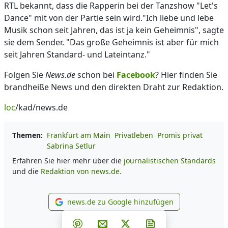
RTL bekannt, dass die Rapperin bei der Tanzshow "Let's
Dance" mit von der Partie sein wird."Ich liebe und lebe
Musik schon seit Jahren, das ist ja kein Geheimnis", sagte
sie dem Sender. "Das große Geheimnis ist aber für mich
seit Jahren Standard- und Lateintanz."
Folgen Sie
News.de
schon bei
Facebook
? Hier finden Sie
brandheiße News und den direkten Draht zur Redaktion.
loc
/kad/news.de
Themen:
Frankfurt am Main
Privatleben
Promis privat
Sabrina Setlur
Erfahren Sie hier mehr über die
journalistischen Standards
und die
Redaktion von news.de.
news.de zu Google hinzufügen
news.de zu Google hinzufüg
Teilen auf Facebook
Teilen auf Whatsapp
Teilen auf Telegram
Teilen auf Pinterest
Per E-Mail teilen
Post auf X
Newsletter abonni