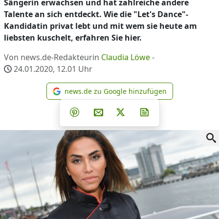
Sängerin erwachsen und hat zahlreiche andere
Talente an sich entdeckt. Wie die "Let's Dance"-
Kandidatin privat lebt und mit wem sie heute am
liebsten kuschelt, erfahren Sie hier.
Von news.de-Redakteurin
Claudia Löwe
-
24.01.2020, 12.01
Uhr
news.de zu Google hinzufügen
news.de zu Google hinzufüg
Teilen auf Facebook
Teilen auf Whatsapp
Teilen auf Telegram
Teilen auf Pinterest
Per E-Mail teilen
Post auf X
Newsletter abonni