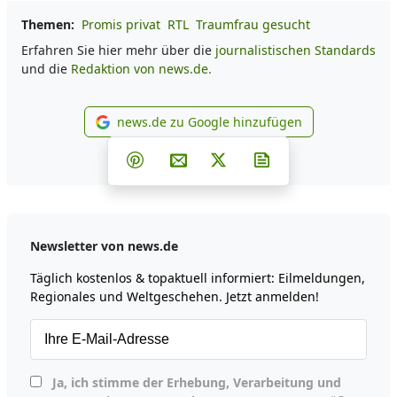
Themen:
Promis privat
RTL
Traumfrau gesucht
Erfahren Sie hier mehr über die
journalistischen Standards
und die
Redaktion von news.de.
news.de zu Google hinzufügen
news.de zu Google hinzufüg
Teilen auf Facebook
Teilen auf Whatsapp
Teilen auf Telegram
Teilen auf Pinterest
Per E-Mail teilen
Post auf X
Newsletter abonni
Newsletter von news.de
Täglich kostenlos & topaktuell informiert: Eilmeldungen,
Regionales und Weltgeschehen. Jetzt anmelden!
Ja, ich stimme der Erhebung, Verarbeitung und