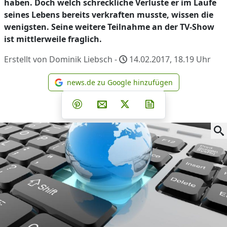
haben. Doch welch schreckliche Verluste er im Laufe
seines Lebens bereits verkraften musste, wissen die
wenigsten. Seine weitere Teilnahme an der TV-Show
ist mittlerweile fraglich.
Erstellt von Dominik Liebsch -
14.02.2017, 18.19
Uhr
news.de zu Google hinzufügen
news.de zu Google hinzufüg
Teilen auf Facebook
Teilen auf Whatsapp
Teilen auf Telegram
Teilen auf Pinterest
Per E-Mail teilen
Post auf X
Newsletter abonni