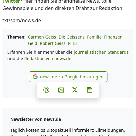
Twitter
? Hier finden Sie brandheiße News, tolle
Gewinnspiele und den direkten Draht zur Redaktion.
txt/sam/news.de
Themen:
Carmen Geiss
Die Geissens
Familie
Finanzen
Geld
Robert Geiss
RTL2
Erfahren Sie hier mehr über die
journalistischen Standards
und die
Redaktion von news.de.
news.de zu Google hinzufügen
news.de zu Google hinzufüg
Teilen auf Facebook
Teilen auf Whatsapp
Teilen auf Telegram
Teilen auf Pinterest
Per E-Mail teilen
Post auf X
Newsletter abonni
Newsletter von news.de
Täglich kostenlos & topaktuell informiert: Eilmeldungen,