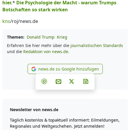
hier.
*
Die Psychologie der Macht - warum Trumps
Botschaften so stark wirken
kns
/roj/news.de
Themen:
Donald Trump
Krieg
Erfahren Sie hier mehr über die
journalistischen Standards
und die
Redaktion von news.de.
news.de zu Google hinzufügen
news.de zu Google hinzufüg
Teilen auf Facebook
Teilen auf Whatsapp
Teilen auf Telegram
Teilen auf Pinterest
Per E-Mail teilen
Post auf X
Newsletter abonni
Newsletter von news.de
Täglich kostenlos & topaktuell informiert: Eilmeldungen,
Regionales und Weltgeschehen. Jetzt anmelden!