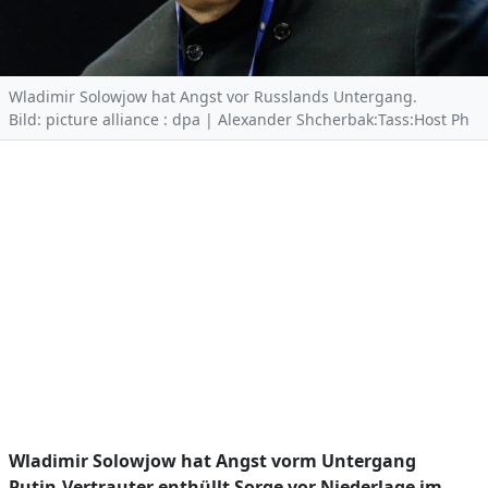
Wladimir Solowjow hat Angst vor Russlands Untergang.
Bild: picture alliance : dpa | Alexander Shcherbak:Tass:Host Ph
Wladimir Solowjow hat Angst vorm Untergang
Putin-Vertrauter enthüllt Sorge vor Niederlage im