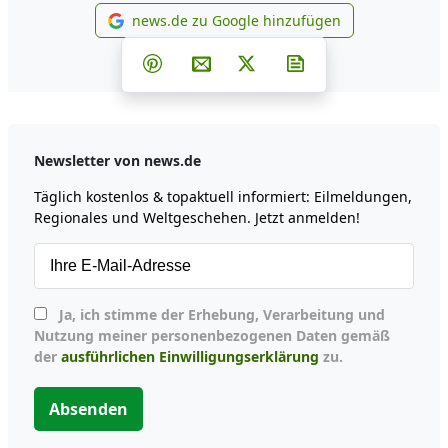
news.de zu Google hinzufügen
news.de zu Google hinzufüg
Teilen auf Facebook
Teilen auf Whatsapp
Teilen auf Telegram
Teilen auf Pinterest
Per E-Mail teilen
Post auf X
Newsletter abonni
Newsletter von news.de
Täglich kostenlos & topaktuell informiert: Eilmeldungen,
Regionales und Weltgeschehen. Jetzt anmelden!
Ja, ich stimme der Erhebung, Verarbeitung und
Nutzung meiner personenbezogenen Daten gemäß
der
ausführlichen Einwilligungserklärung
zu.
Absenden