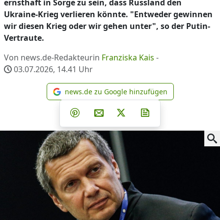
ernsthaft in Sorge zu sein, dass Russland den
Ukraine-Krieg verlieren könnte. "Entweder gewinnen
wir diesen Krieg oder wir gehen unter", so der Putin-
Vertraute.
Von news.de-Redakteurin
Franziska Kais
-
03.07.2026, 14.41
Uhr
news.de zu Google hinzufügen
news.de zu Google hinzufüg
Teilen auf Facebook
Teilen auf Whatsapp
Teilen auf Telegram
Teilen auf Pinterest
Per E-Mail teilen
Post auf X
Newsletter abonni