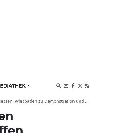
EDIATHEK
esbaden zu Demonstration und Militär (dpa-HE)
en
ffen