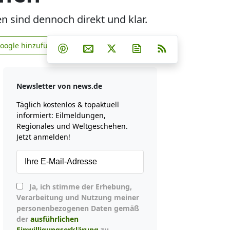
 sind dennoch direkt und klar.
Teilen auf Facebook
Teilen auf Whatsapp
Teilen auf Telegram
Google hinzufügen
Teilen auf Pinterest
Per E-Mail teilen
Post auf X
Newsletter abonniere
RSS
news.de zu Google hinzufügen
Newsletter von news.de
Täglich kostenlos & topaktuell
informiert: Eilmeldungen,
Regionales und Weltgeschehen.
Jetzt anmelden!
Ja, ich stimme der Erhebung,
Verarbeitung und Nutzung meiner
personenbezogenen Daten gemäß
der
ausführlichen
Einwilligungserklärung
zu.