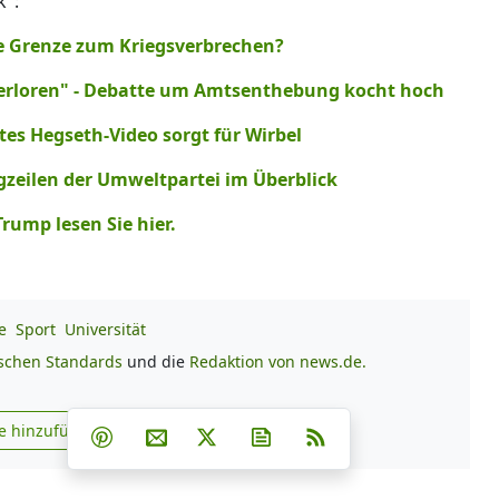
k":
die Grenze zum Kriegsverbrechen?
verloren" - Debatte um Amtsenthebung kocht hoch
tes Hegseth-Video sorgt für Wirbel
gzeilen der Umweltpartei im Überblick
ump lesen Sie hier.
e
Sport
Universität
ischen Standards
und die
Redaktion von news.de.
Teilen auf Facebook
Teilen auf Whatsapp
Teilen auf Telegram
e hinzufügen
Teilen auf Pinterest
Per E-Mail teilen
Post auf X
Newsletter abonnieren
RSS
s.de zu Google hinzufügen