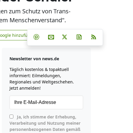
en zum Schutz von Trans-
ndem Menschenverstand".
Teilen auf Facebook
Teilen auf Whatsapp
Teilen auf Telegram
Google hinzufügen
Teilen auf Pinterest
Per E-Mail teilen
Post auf X
Newsletter abonniere
RSS
news.de zu Google hinzufügen
Newsletter von news.de
Täglich kostenlos & topaktuell
informiert: Eilmeldungen,
Regionales und Weltgeschehen.
Jetzt anmelden!
Ja, ich stimme der Erhebung,
Verarbeitung und Nutzung meiner
personenbezogenen Daten gemäß