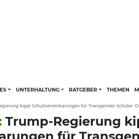
LES
UNTERHALTUNG
RATGEBER
THEMEN
M
erung kippt Schutzvereinbarungen für Transgender-Schüler: Donald Trump News der dp
:
Trump-Regierung ki
arungen für Transgen