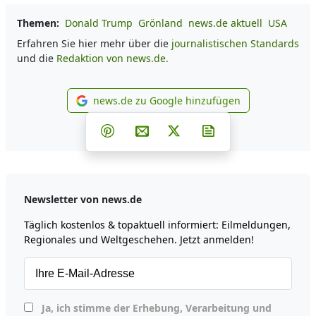
Themen:
Donald Trump
Grönland
news.de aktuell
USA
Erfahren Sie hier mehr über die
journalistischen Standards
und die
Redaktion von news.de.
news.de zu Google hinzufügen
news.de zu Google hinzufüg
Teilen auf Facebook
Teilen auf Whatsapp
Teilen auf Telegram
Teilen auf Pinterest
Per E-Mail teilen
Post auf X
Newsletter abonni
Newsletter von news.de
Täglich kostenlos & topaktuell informiert: Eilmeldungen,
Regionales und Weltgeschehen. Jetzt anmelden!
Ja, ich stimme der Erhebung, Verarbeitung und