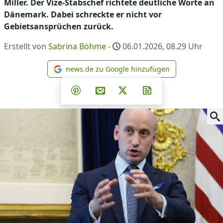
Miller. Der Vize-Stabschef richtete deutliche Worte an
Dänemark. Dabei schreckte er nicht vor
Gebietsansprüchen zurück.
Erstellt von
Sabrina Böhme
-
06.01.2026, 08.29
Uhr
news.de zu Google hinzufügen
news.de zu Google hinzufüg
Teilen auf Facebook
Teilen auf Whatsapp
Teilen auf Telegram
Teilen auf Pinterest
Per E-Mail teilen
Post auf X
Newsletter abonni