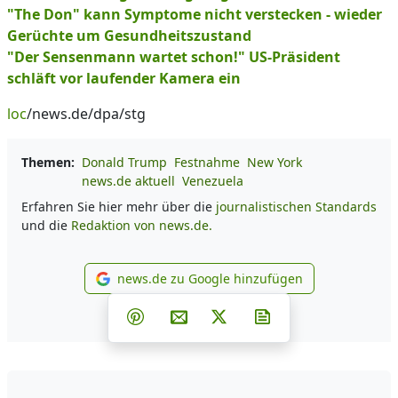
"The Don" kann Symptome nicht verstecken - wieder
Gerüchte um Gesundheitszustand
"Der Sensenmann wartet schon!" US-Präsident
schläft vor laufender Kamera ein
loc
/news.de/dpa/stg
Themen:
Donald Trump
Festnahme
New York
news.de aktuell
Venezuela
Erfahren Sie hier mehr über die
journalistischen Standards
und die
Redaktion von news.de.
news.de zu Google hinzufügen
news.de zu Google hinzufüg
Teilen auf Facebook
Teilen auf Whatsapp
Teilen auf Telegram
Teilen auf Pinterest
Per E-Mail teilen
Post auf X
Newsletter abonni