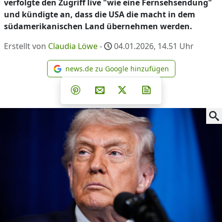
verfolgte den Zugriff live "wie eine Fernsehsendung"
und kündigte an, dass die USA die macht in dem
südamerikanischen Land übernehmen werden.
Erstellt von
Claudia Löwe
-
04.01.2026, 14.51
Uhr
news.de zu Google hinzufügen
news.de zu Google hinzufüg
Teilen auf Facebook
Teilen auf Whatsapp
Teilen auf Telegram
Teilen auf Pinterest
Per E-Mail teilen
Post auf X
Newsletter abonni