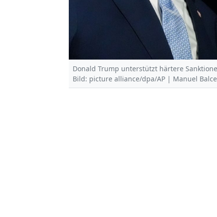
Donald Trump unterstützt härtere Sanktion
Bild: picture alliance/dpa/AP | Manuel Balc