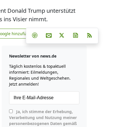
ent Donald Trump unterstützt
 ins Visier nimmt.
Teilen auf Facebook
Teilen auf Whatsapp
Teilen auf Telegram
Google hinzufügen
Teilen auf Pinterest
Per E-Mail teilen
Post auf X
Newsletter abonniere
RSS
news.de zu Google hinzufügen
Newsletter von news.de
Täglich kostenlos & topaktuell
informiert: Eilmeldungen,
Regionales und Weltgeschehen.
Jetzt anmelden!
Ja, ich stimme der Erhebung,
Verarbeitung und Nutzung meiner
personenbezogenen Daten gemäß