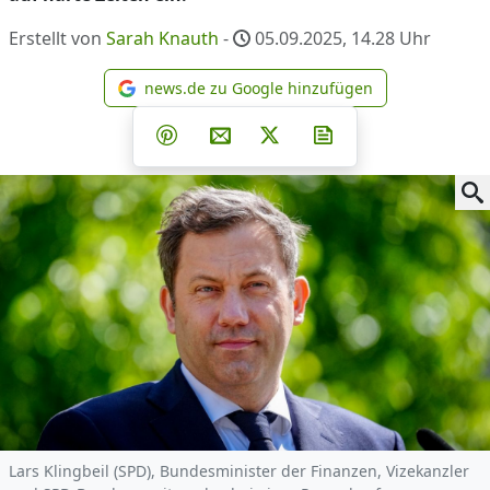
Erstellt von
Sarah Knauth
-
05.09.2025, 14.28
Uhr
news.de zu Google hinzufügen
news.de zu Google hinzufüg
Teilen auf Facebook
Teilen auf Whatsapp
Teilen auf Telegram
Teilen auf Pinterest
Per E-Mail teilen
Post auf X
Newsletter abonni
Lars Klingbeil (SPD), Bundesminister der Finanzen, Vizekanzler