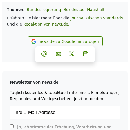
Themen:
Bundesregierung
Bundestag
Haushalt
Erfahren Sie hier mehr über die
journalistischen Standards
und die
Redaktion von news.de.
news.de zu Google hinzufügen
news.de zu Google hinzufüg
Teilen auf Facebook
Teilen auf Whatsapp
Teilen auf Telegram
Teilen auf Pinterest
Per E-Mail teilen
Post auf X
Newsletter abonni
Newsletter von news.de
Täglich kostenlos & topaktuell informiert: Eilmeldungen,
Regionales und Weltgeschehen. Jetzt anmelden!
Ja, ich stimme der Erhebung, Verarbeitung und