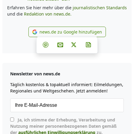
Erfahren Sie hier mehr über die
journalistischen Standards
und die
Redaktion von news.de.
news.de zu Google hinzufügen
news.de zu Google hinzufüg
Teilen auf Facebook
Teilen auf Whatsapp
Teilen auf Telegram
Teilen auf Pinterest
Per E-Mail teilen
Post auf X
Newsletter abonni
Newsletter von news.de
Täglich kostenlos & topaktuell informiert: Eilmeldungen,
Regionales und Weltgeschehen. Jetzt anmelden!
Ja, ich stimme der Erhebung, Verarbeitung und
Nutzung meiner personenbezogenen Daten gemäß
der
ausführlichen Einwilligungserklärung
zu.