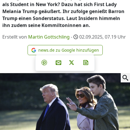
als Student in New York? Dazu hat sich First Lady
Melania Trump geäußert. Ihr zufolge genießt Barron
Trump einen Sonderstatus. Laut Insidern himmeln
ihn zudem seine Kommiltoninnen an.
Erstellt von
Martin Gottschling
-
02.09.2025, 07.19
Uhr
news.de zu Google hinzufügen
news.de zu Google hinzufüg
Teilen auf Facebook
Teilen auf Whatsapp
Teilen auf Telegram
Teilen auf Pinterest
Per E-Mail teilen
Post auf X
Newsletter abonni