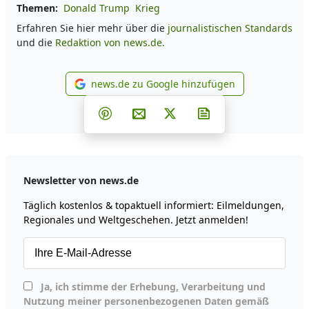
Themen:
Donald Trump
Krieg
Erfahren Sie hier mehr über die
journalistischen Standards
und die
Redaktion von news.de.
news.de zu Google hinzufügen
news.de zu Google hinzufüg
Teilen auf Facebook
Teilen auf Whatsapp
Teilen auf Telegram
Teilen auf Pinterest
Per E-Mail teilen
Post auf X
Newsletter abonni
Newsletter von news.de
Täglich kostenlos & topaktuell informiert: Eilmeldungen,
Regionales und Weltgeschehen. Jetzt anmelden!
Ja, ich stimme der Erhebung, Verarbeitung und
Nutzung meiner personenbezogenen Daten gemäß