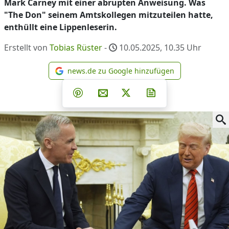
Mark Carney mit einer abrupten Anweisung. Was
"The Don" seinem Amtskollegen mitzuteilen hatte,
enthüllt eine Lippenleserin.
Erstellt von
Tobias Rüster
-
10.05.2025, 10.35
Uhr
news.de zu Google hinzufügen
news.de zu Google hinzufüg
Teilen auf Facebook
Teilen auf Whatsapp
Teilen auf Telegram
Teilen auf Pinterest
Per E-Mail teilen
Post auf X
Newsletter abonni