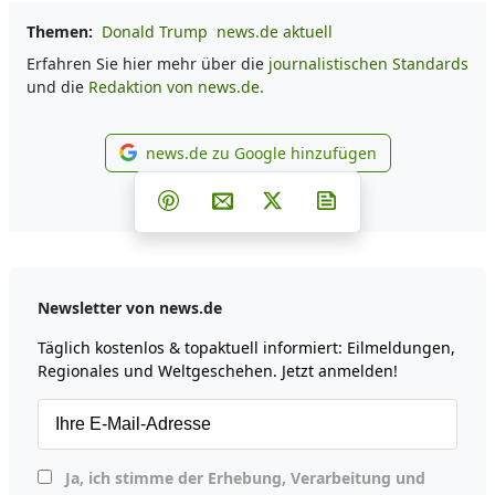
Themen:
Donald Trump
news.de aktuell
Erfahren Sie hier mehr über die
journalistischen Standards
und die
Redaktion von news.de.
news.de zu Google hinzufügen
news.de zu Google hinzufüg
Teilen auf Facebook
Teilen auf Whatsapp
Teilen auf Telegram
Teilen auf Pinterest
Per E-Mail teilen
Post auf X
Newsletter abonni
Newsletter von news.de
Täglich kostenlos & topaktuell informiert: Eilmeldungen,
Regionales und Weltgeschehen. Jetzt anmelden!
Ja, ich stimme der Erhebung, Verarbeitung und