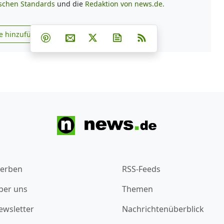
ischen Standards
und die
Redaktion von news.de.
Teilen auf Facebook
Teilen auf Whatsapp
Teilen auf Telegram
e hinzufügen
Teilen auf Pinterest
Per E-Mail teilen
Post auf X
Newsletter abonnieren
RSS
s.de zu Google hinzufügen
erben
RSS-Feeds
ber uns
Themen
ewsletter
Nachrichtenüberblick