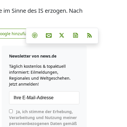
se im Sinne des IS erzogen. Nach
Teilen auf Facebook
Teilen auf Whatsapp
Teilen auf Telegram
Google hinzufügen
Teilen auf Pinterest
Per E-Mail teilen
Post auf X
Newsletter abonniere
RSS
news.de zu Google hinzufügen
Newsletter von news.de
Täglich kostenlos & topaktuell
informiert: Eilmeldungen,
Regionales und Weltgeschehen.
Jetzt anmelden!
Ja, ich stimme der Erhebung,
Verarbeitung und Nutzung meiner
personenbezogenen Daten gemäß